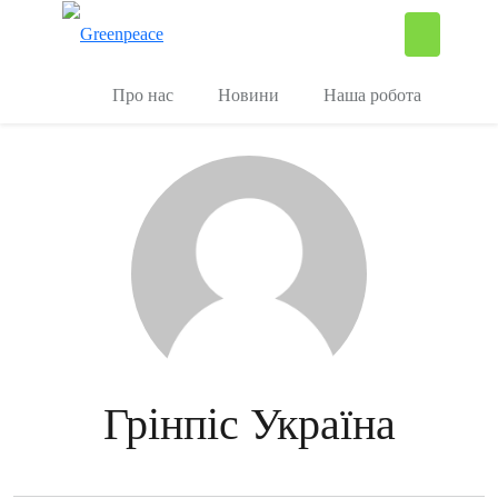
П
Керувати
Про нас
Новини
Наша робота
Грінпіс Україна