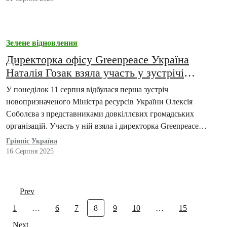
Зелене відновлення
Директорка офісу Greenpeace Україна
Наталія Гозак взяла участь у зустрічі
громадськості з Міністром Олексієм
У понеділок 11 серпня відбулася перша зустріч
Соболєвим
новопризначеного Міністра ресурсів України Олексія
Соболєва з представниками довкіллєвих громадських
організацій. Участь у ній взяла і директорка Greenpeace
Україна Наталія Гозак, щоб озвучити…
Грінпіс Україна
16 Серпня 2025
Prev
1
…
6
7
8
9
10
…
15
Next