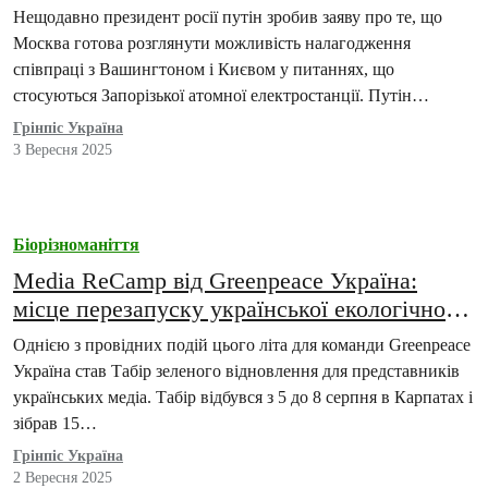
незаконної окупації немає майбутнього
Нещодавно президент росії путін зробив заяву про те, що
Москва готова розглянути можливість налагодження
співпраці з Вашингтоном і Києвом у питаннях, що
стосуються Запорізької атомної електростанції. Путін
зазначив, що вже…
Грінпіс Україна
3 Вересня 2025
Біорізноманіття
Media ReCamp від Greenpeace Україна:
місце перезапуску української екологічної
журналістики
Однією з провідних подій цього літа для команди Greenpeace
Україна став Табір зеленого відновлення для представників
українських медіа. Табір відбувся з 5 до 8 серпня в Карпатах і
зібрав 15…
Грінпіс Україна
2 Вересня 2025