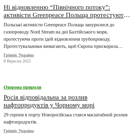
Ні відновленню “Північного потоку”:
активісти Greenpeace Польща протестують
проти Nord Stream
Польські активісти Greenpeace Польща занурилися до
газопроводу Nord Stream на дні Балтійського моря,
протестуючи проти ідей відновлення трубопроводу.
Протестувальники вимагають, щоб Європа прискорила
розвиток відновлюваних джерел енергії, щоб стати
Грінпіс Україна
незалежною від…
8 Вересня 2025
Охорона природи
Росія відповідальна за розлив
нафтопродуктів у Чорному морі
29 серпня в порту Новоросійська стався масштабний розлив
нафтопродуктів.
Грінпіс Україна