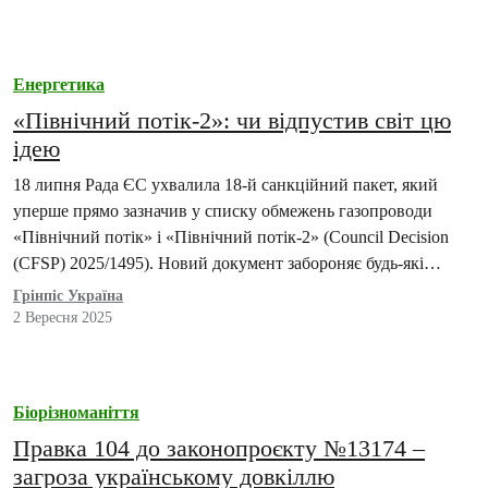
Енергетика
«Північний потік-2»: чи відпустив світ цю
ідею
18 липня Рада ЄС ухвалила 18-й санкційний пакет, який
уперше прямо зазначив у списку обмежень газопроводи
«Північний потік» і «Північний потік-2» (Council Decision
(CFSP) 2025/1495). Новий документ забороняє будь-які
транзакції,…
Грінпіс Україна
2 Вересня 2025
Біорізноманіття
Правка 104 до законопроєкту №13174 –
загроза українському довкіллю