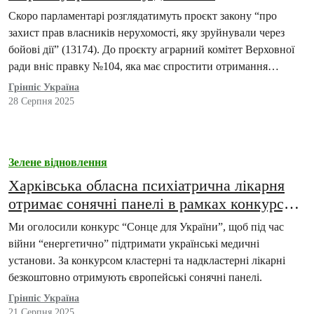
Скоро парламентарі розглядатимуть проєкт закону “про
захист прав власників нерухомості, яку зруйнували через
бойові дії” (13174). До проєкту аграрний комітет Верховної
ради вніс правку №104, яка має спростити отримання
дозволів…
Грінпіс Україна
28 Серпня 2025
Зелене відновлення
Харківська обласна психіатрична лікарня
отримає сонячні панелі в рамках конкурсу
“Сонце для України”
Ми оголосили конкурс “Сонце для України”, щоб під час
війни “енергетично” підтримати українські медичні
установи. За конкурсом кластерні та надкластерні лікарні
безкоштовно отримують європейські сонячні панелі.
Грінпіс Україна
21 Серпня 2025