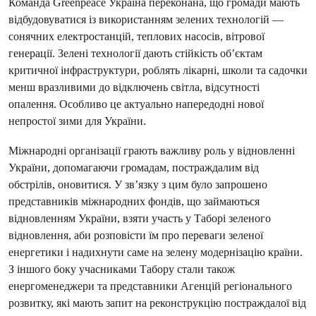
Команда Greenpeace Україна переконана, що громади мають
відбудовуватися із використанням зелених технологій —
сонячних електростанцій, теплових насосів, вітрової
генерації. Зелені технології дають стійкість об’єктам
критичної інфраструктури, роблять лікарні, школи та садочки
менш вразливими до відключень світла, відсутності
опалення. Особливо це актуально напередодні нової
непростої зими для України.
Міжнародні організації грають важливу роль у відновленні
України, допомагаючи громадам, постраждалим від
обстрілів, оновитися. У зв’язку з цим було запрошено
представників міжнародних фондів, що займаються
відновленням України, взяти участь у Таборі зеленого
відновлення, аби розповісти їм про переваги зеленої
енергетики і надихнути саме на зелену модернізацію країни.
З іншого боку учасниками Табору стали також
енергоменеджери та представники Агенцій регіонального
розвитку, які мають запит на реконструкцію постраждалої від