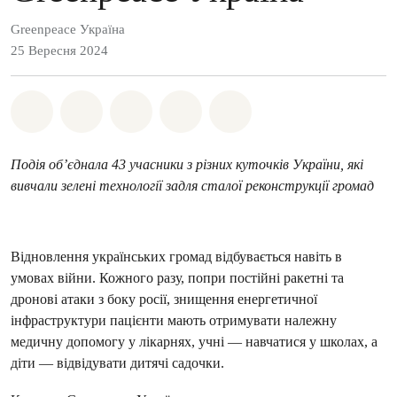
Greenpeace Україна
25 Вересня 2024
Поділіться на Whatsapp
Поділіться на Facebook
Поділіться на Twitter
Поділитися через Email
Share on Bluesky
Подія об’єднала 43 учасники з різних куточків України, які
вивчали зелені технології задля сталої реконструкції громад
Відновлення українських громад відбувається навіть в
умовах війни. Кожного разу, попри постійні ракетні та
дронові атаки з боку росії, знищення енергетичної
інфраструктури пацієнти мають отримувати належну
медичну допомогу у лікарнях, учні — навчатися у школах, а
діти — відвідувати дитячі садочки.