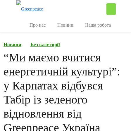
П
Керувати
Про нас
Новини
Наша робота
Новини
Без категорії
“Ми маємо вчитися
енергетичній культурі”:
у Карпатах відбувся
Табір із зеленого
відновлення від
Greenpeace Україна