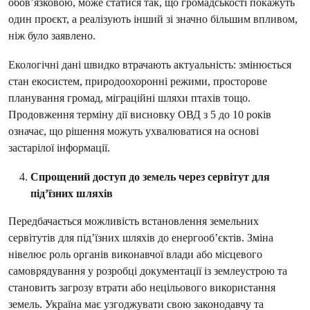
обов’язковою, може статися так, що громадськості покажуть
один проєкт, а реалізують інший зі значно більшим впливом,
ніж було заявлено.
Екологічні дані швидко втрачають актуальність: змінюється
стан екосистем, природоохоронні режими, просторове
планування громад, міграційні шляхи птахів тощо.
Продовження терміну дії висновку ОВД з 5 до 10 років
означає, що рішення можуть ухвалюватися на основі
застарілої інформації.
Спрощений доступ до земель через сервітут для
під’їзних шляхів
Передбачається можливість встановлення земельних
сервітутів для під’їзних шляхів до енергооб’єктів. Зміна
нівелює роль органів виконавчої влади або місцевого
самоврядування у розробці документації із землеустрою та
становить загрозу втрати або нецільового використання
земель. Україна має узгоджувати свою законодавчу та