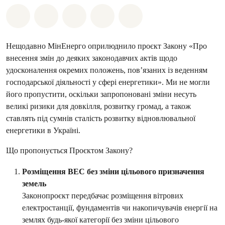
Поділіться на Whatsapp
Поділіться на Facebook
Поділіться на Twitter
Поділитися через Email
Share on Bluesky
Нещодавно МінЕнерго оприлюднило проєкт Закону «Про
внесення змін до деяких законодавчих актів щодо
удосконалення окремих положень, пов’язаних із веденням
господарської діяльності у сфері енергетики». Ми не могли
його пропустити, оскільки запропоновані зміни несуть
великі ризики для довкілля, розвитку громад, а також
ставлять під сумнів сталість розвитку відновлювальної
енергетики в Україні.
Що пропонується Проєктом Закону?
Розміщення ВЕС без зміни цільового призначення
земель
Законопроєкт передбачає розміщення вітрових
електростанції, фундаментів чи накопичувачів енергії на
землях будь-якої категорії без зміни цільового