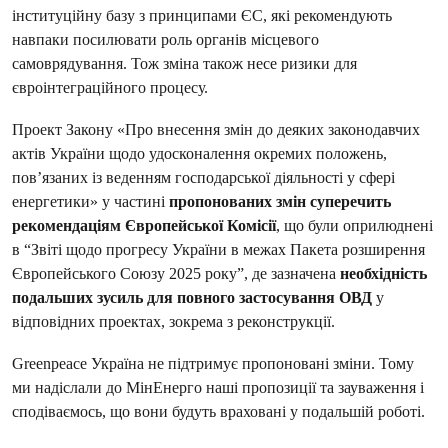
інституційну базу з принципами ЄС, які рекомендують
навпаки посилювати роль органів місцевого
самоврядування. Тож зміна також несе ризики для
євроінтеграційного процесу.
Проект Закону «Про внесення змін до деяких законодавчих
актів України щодо удосконалення окремих положень,
пов’язаних із веденням господарської діяльності у сфері
енергетики» у частині
пропонованих змін суперечить
рекомендаціям Європейської Комісії
, що були оприлюднені
в “Звіті щодо прогресу України в межах Пакета розширення
Європейського Союзу 2025 року”, де зазначена
необхідність
подальших зусиль для повного застосування ОВД
у
відповідних проектах, зокрема з реконструкції.
Greenpeace Україна не підтримує пропоновані зміни. Тому
ми надіслали до МінЕнерго наші пропозиції та зауваження і
сподіваємось, що вони будуть враховані у подальшій роботі.