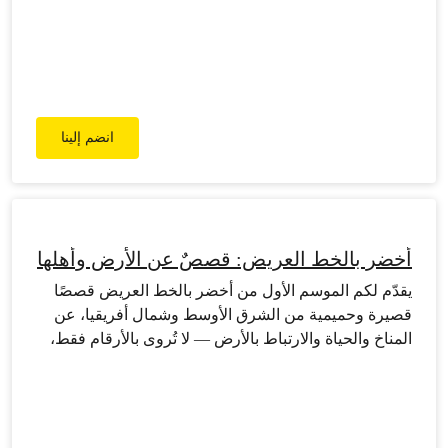
انضم إلينا
أخضر بالخط العريض: قصصٌ عن الأرض وأهلها
يقدّم لكم الموسم الأول من أخضر بالخط العريض قصصًا
قصيرة وحميمية من الشرق الأوسط وشمال أفريقيا، عن
المناخ والحياة والارتباط بالأرض — لا تُروى بالأرقام فقط،
بل من خلال التجربة الإنسانية والذاكرة والتأمل. هنا، تتحدث
البيئة بلغتنا، ومن خلال قصصنا، لتأخذكم في رحلة شخصية،
صادقة وعميقة الإنسانية.