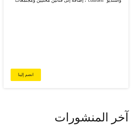
واستديو “t.durden”، إضافةً إلى فنّانين محلّيين ومجتمعات
في الخطوط الأمامية، لتحويل الجدران إلى دعوات قويّة من
أجل هواءٍ نظيف. فمن خلال جداريات الجرافيتي الجريئة،
تحوّل حملة الهواء الذي نتشاركه (#airweshare) تلوّث الهواء
– هذه الأزمة غير المرئية – إلى فنٍّ مرئي…
انضم إلينا
آخر المنشورات