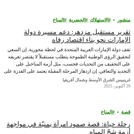
منشور
الاستهلاك
الحضرية
المناخ
تقرير مستقبل مزدهر: دعم مسيرة دولة
الإمارات نحو بناء اقتصاد رفاه
تقف دولة الإمارات العربية المتحدة في لحظة محورية. إن السعي
لتحقيق الرؤى الوطنية الطموحة يتطلب مستقبلاً لا يقتصر تعريفه
على التخفيف من التحديات فحسب، مثل أزمة المناخبل على
التجديد والتعافي. إن ازدهار المرحلة المقبلة يعتمد على القدرة على
التعلم من نموذج الابتكار الأول: الطبيعة ذاتها. يحدد هذا التقرير
غرينبيس الشرق الأوسط وشمال أفريقيا
مساراً لدولة الإمارات، لتتجاوز مجرد تقليل بصمتها…
29 أكتوبر، 2025
قصة
المناخ
رحلة حياة: قصة صمود امرأة يمنيّة في مواجهة
أزمة شحّ المياه