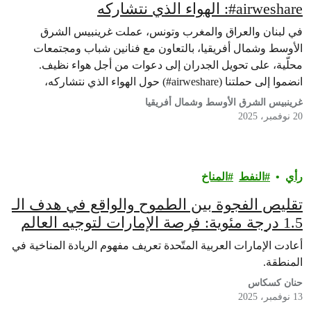
airweshare#: الهواء الذي نتشاركه
في لبنان والعراق والمغرب وتونس، عملت غرينبيس الشرق
الأوسط وشمال أفريقيا، بالتعاون مع فنانين شباب ومجتمعات
محلّية، على تحويل الجدران إلى دعوات من أجل هواء نظيف.
انضموا إلى حملتنا (airweshare#) حول الهواء الذي نتشاركه،
لنستعيد حقّنا في التنفّس. نحن نرسم الهواء الذي نستحقّه.
غرينبيس الشرق الأوسط وشمال أفريقيا
20 نوفمبر، 2025
رأي‎
النفط
المناخ
تقليص الفجوة بين الطموح والواقع في هدف الـ
1.5 درجة مئوية: فرصة الإمارات لتوجيه العالم
من الأقوال إلى الأفعال
أعادت الإمارات العربية المتّحدة تعريف مفهوم الريادة المناخية في
المنطقة.
حنان كسكاس
13 نوفمبر، 2025