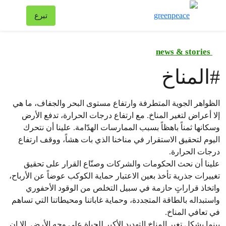
تبد
تبرع
قائمة
news & stories
#
المناخ
الظواهر الجوية المتطرفة وارتفاع مستوى البحر والجفاف، ما هي
إلا أعراض لتغير المناخ. مع ارتفاع درجات الحرارة، تدفع الأرض
وسكانها ثمناً باهظاً بسبب الممارسات الهدّامة. علينا أن نتحرك
اليوم لتحقيق الاستقرار في مناخنا الذي بات هشاً، ووقف ارتفاع
درجات الحرارة.
علينا أن نحث الحكومات والشركات وصنّاع القرار على تحقيق
تغييرات جذرية تأخذ بعين الاعتبار حماية الكوكب عوضاً عن الأرباح،
واتخاذ قراراتٍ حازمة في سبيل التخلص من الوقود الأحفوري
واستبداله بالطاقة المتجددة، وحماية غاباتنا ومحيطاتنا التي تساهم
في تعافي المناخ.
بينما يشكل تغير المناخ التهديد الأكبر للحياة على وجه الأرض. الا ان