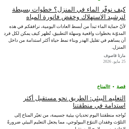
كيف نوفّر الماء في المنزل؟ خطوات بسيطة
لترشيد الاستهلاك وخفض فاتورة المياه
لأنّ حماية الماء تبدأ من أبسط العادات اليومية، نرافقكم في هذه
المدوّنة بخطوات واقعية وسهلة التطبيق، تُظهر كيف يمكن لكل فرد
أن يساهم في تقليل الهدر وبناء نمط حياة أكثر استدامة من داخل
المنزل.
مارتا قاصوف
25 مايو، 2026
قصة
المناخ
التعليم البيئي: الطريق نحو مستقبل أكثر
استدامة في منطقتنا
تُواجه منطقتنا اليوم تحدياتٍ بيئية جسيمة، من تغيّر المناخ إلى
التلوّث وفقدان التنوّع البيولوجي، مما يجعل التعليم البيئي ضرورةً
لإعادة رسم ملامح المستقبل.