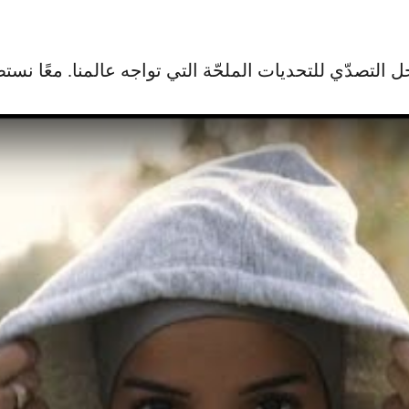
لتصدّي للتحديات الملحّة التي تواجه عالمنا. معًا نستط