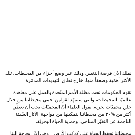
نملك الآن فرصة التغيير، وذلك عبر وضع أجزاء من المحيطات، تلك
الأكثر أهمّية وضعفاً منها، خارج نطاق التهديدات المدمّرة.
تقوم الحكومات تحت مظلة الأمم المتّحدة بالعمل على معاهدة
عالميّة للمحيطات، والتي ستمهّد لقوانين تحمي محيطاتنا من خلال
خلق محميّات بحرية. يقول العلماء أنّ المحميّات يجب أن تغطّي
أكثر من %۳۰ من محيطاتنا لتمكينها من مواجهة الآثار السّيئة
الناجمة عن التغيّر المناخي، وحماية الحياة البحريّة.
محيطاتنا تحفظ الحياة على كوكب الأرض – وهي الآن بحاجة إلينا