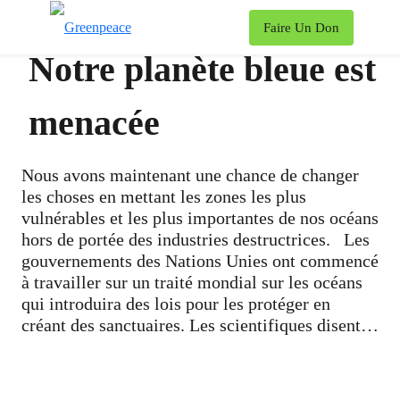
To
Faire Un Don
Menu
Notre planète bleue est
menacée
Nous avons maintenant une chance de changer
les choses en mettant les zones les plus
vulnérables et les plus importantes de nos océans
hors de portée des industries destructrices.
Les
gouvernements des Nations Unies ont commencé
à travailler sur un traité mondial sur les océans
qui introduira des lois pour les protéger en
créant des sanctuaires. Les scientifiques disent
que les sanctuaires doivent couvrir plus de 30%
de nos océans afin de les protéger ainsi que leur
faune contre les pires effets du changement