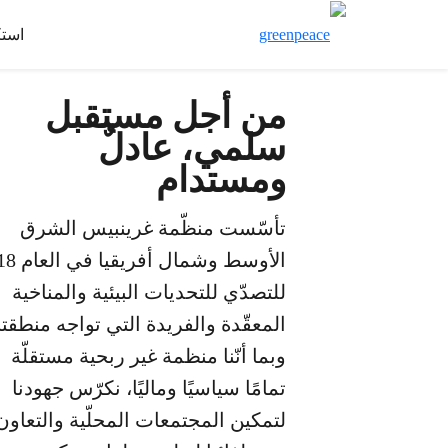
است
من أجل مستقبل
سلمي، عادلٌ
ومستدام
تأسّست منظّمة غرينبيس الشرق
الأوسط وشمال أ
للتصدّي للتحديات البيئية والمناخية
المعقّدة والفريدة التي تواجه منطقتنا
وبما أنّنا منظمة غير ربحية مستقلّة
تمامًا سياسيًا وماليًا، نكرّس جهودنا
لتمكين المجتمعات المحلّية والتعاون