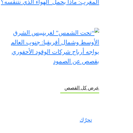
عرض كل القصص
تحرّك