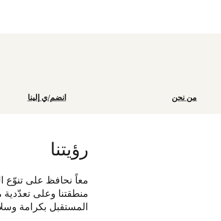
من نحن
انضم/ي إلينا
رؤيتنا
معاً نحافظ على تنوّع ال
منطقتنا وعلى تعدّدية م
المستقبل بكرامة وسل