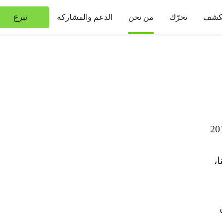
تبرع
كشف
تحرّك
من نحن
الدعم والمشاركة
فريقيا في العام 2018
،