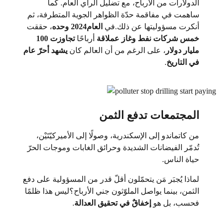
الدولارات من الأرباح، مع تضليل الرأي العام. كما
ساهمت في مفاقمة حدّة الظواهر الجوية المتطرفة، ثم
أنكرت مسؤوليتها عن ذلك.في
العام
2024 وحده
، حققت
خمس شركات نفط وغاز عملاقة
أرباحًا
تجاوزت 100
مليار دولار
، على الرغم من أن العالم كان
يشهد أحرّ عام
في التاريخ
.
المجتمعات تدفع الثمن
من كاتماندو إلى الإسكندرية، وصولًا إلى الأميركيّتَيْن،
تُدمّر الفيضانات الشديدة وحرائق الغابات وموجات الحرّ
حياة الناس.
لماذا يُجبَر مَن يتحمّلون أقلّ قدر من المسؤولية على دفع
الثمن، بينما يواصل الملوّثون جني الأرباح؟ليس هذا ظلمًا
فحسب، بل هو
إخفاقٌ في تحقيق العدالة
.