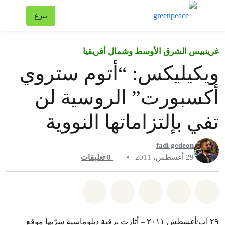
تبد
تبرع
قائمة
غرينبيس الشرق الأوسط وشمال أفريقيا
ويكيليكس: “أتوم ستروي
أكسبورت” الروسية لن
تفي بإلتزاماتها النووية
fadi gedeon
29 أغسطس، 2011
•
0
تعليقات
شارك على whatsapp
شارك على facebook
شارك على twitter
شارك عبر email
share on bluesky
٢٩ آب/أغسطس ٢٠١١ – أثارت برقية دبلوماسية سرّبها موقع