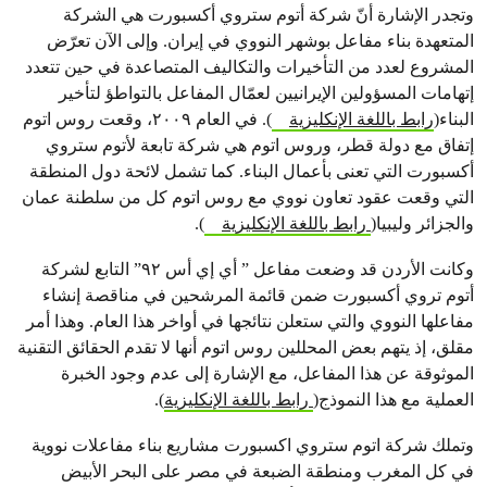
وتجدر الإشارة أنّ شركة أتوم ستروي أكسبورت هي الشركة
المتعهدة بناء مفاعل بوشهر النووي في إيران. وإلى الآن تعرّض
المشروع لعدد من التأخيرات والتكاليف المتصاعدة في حين تتعدد
إتهامات المسؤولين الإيرانيين لعمّال المفاعل بالتواطؤ لتأخير
البناء(
رابط باللغة الإنكليزية
). في العام ٢٠٠٩، وقعت روس اتوم
إتفاق مع دولة قطر، وروس اتوم هي شركة تابعة لأتوم ستروي
أكسبورت التي تعنى بأعمال البناء. كما تشمل لائحة دول المنطقة
التي وقعت عقود تعاون نووي مع روس اتوم كل من سلطنة عمان
والجزائر وليبيا(
رابط باللغة الإنكليزية
).
وكانت الأردن قد وضعت مفاعل ” أي إي أس ٩٢” التابع لشركة
أتوم تروي أكسبورت ضمن قائمة المرشحين في مناقصة إنشاء
مفاعلها النووي والتي ستعلن نتائجها في أواخر هذا العام. وهذا أمر
مقلق، إذ يتهم بعض المحللين روس اتوم أنها لا تقدم الحقائق التقنية
الموثوقة عن هذا المفاعل، مع الإشارة إلى عدم وجود الخبرة
العملية مع هذا النموذج(
رابط باللغة الإنكليزية
).
وتملك شركة اتوم ستروي اكسبورت مشاريع بناء مفاعلات نووية
في كل المغرب ومنطقة الضبعة في مصر على البحر الأبيض