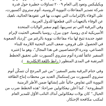
ويكيليكس وتعود إلى العام ٢٠٠٩ تساؤلات خطيرة حول قدرة
شركة تصدير المفاعلات النووية الروسية، أتوم ستروي أكسبورت،
على الوفاء بالإلتزامات التي تعهدت بها في عقودها الحالية، ناهيك
عن الوفاء بالتعهدات التي قطعتها للدول العربية.
وفي البرقية التي تم تسريبها، إتهم سفير الولايات المتحدة
الأميريكية لدى روسيا، جون بيرل، روسيا بالسعي الحثيث لإبرام
عقود جديدة تتيح لها بناء مفاعلات نووية بالرغم من “إزدياد الصعوبة
في الحصول على قروض، ضعف البنى التحتية اللازمة للبناء
الصناعي، وندرة الإختصاصيين في هذا المجال”، وهو ما إعتبره
السفير عائقاً لقدرة أتوم ستروي أكسبورت على تحقيق الخطط
المرتقبة في المدى المنظور (
رابط باللغة الإنكليزية
).
وفي ختام البرقية يشير السفير: “من غير المرجح أن تتمكّن أتوم
ستروي أكسبورت من إستكمال العديد من محطات إنتاج الطاقة
النووية التي تفاوض حالياً على إنشائها ضمن الأطر الزمنية
المطروحة”. كما أعلن نيغكاتولين صراحةً: “هذه الخطط ضرب من
الخيال.” كان بولات نيغكاتولين آنذاك النائب الأوّل للمدير العام
لمكتب مكافحة الإحتكار.