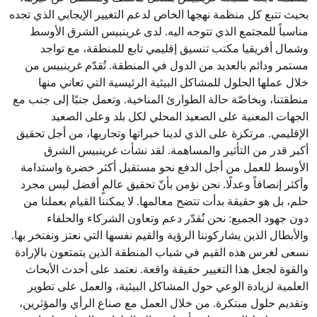
بحيث تتبع كل منظمة نهجها الخاص لدعم التغيير الإيجابي الذي تجده
مناسباً للمجتمع الذي تتوجه اليه. لدى غرينبيس الشرق الأوسط
وشمال أفريقيا مكتب تنسيق إقليمي تابع للمنطقة، مع تواجد
مستمر ودائم بالعديد من الدول في المنطقة. تُقدّم غرينبيس من
خلال عملها الحلول للمشاكل البيئية الرئيسية التي تعاني منها
منطقتنا، وبخاصّة حالة الطوارئ المناخية. وتعمل جنبًا إلى جنب مع
الجهات المعنية على الصعيد المحلي لكل بلد وعلى الصعيد
الإقليمي. مرتكزة على الذي لدينا خبراتها وتجاربها، من أجل تحقيق
أكبر قدر من التأثير والمساهمة. لقد نشأت غرينبيس الشرق
الأوسط للعمل من أجل الدفع نحو مستقبل أكثر خضرة واستدامة
وأكثر إنصافاً وعدلًا. نحن نؤمن بأنّ تحقيق عالمٍ أفضل ليس مجرد
حلم، بل هو حقيقة بدأت تتضح معالمها. لا يمكننا القيام بعملنا من
دون جهود الجميع: نحن نُقدّر دعم وتعاون الشركاء والحلفاء
والأبطال الذين يشاركوننا الرؤية والقيم نفسها التي نعتز ونفتخر بها.
نسعى لغرس هذه القيم في شباب المنطقة الذين يتمتعون بالإرادة
والقوة لجعل هذا التغيير حقيقة واقعة. نعتمد على أحدث الأبحاث
العلمية لزيادة الوعي حول المشاكل البيئية، والعمل على تطوير
وتقديم حلول مبتكرة. من خلال العمل مع صناع الرأي والمؤثرين،