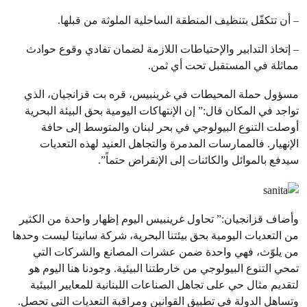
– أن تتكفّل بتنظيف المنطقة الساحلية الملوثة من قبلها.
– إتخاذ التدابير والإحتياطات اللازمة لضمان تفادي وقوع حوادث
مماثلة في المستقبل تحت أي ثمن.
مسؤول حملة المحيطات في غرينبيس، قره بت قزانجيان، الذي
تواجد في المكان قال:” إن الإنتهاكات اليومية بحق البيئة البحرية
أوصلت التنوع البيولوجي في بحر لبنان والمتوسط إلى حافة
الإنهيار. فالممارسات المدمرة والتجاهل العنيد لهذه التعديات
سيدفع بالموائل والكائنات إلى الإنقراض حتماً”.
وأضاف قزانجيان:” تحاول غرينبيس اليوم إظهار واحدة من الكثير
من التعديات اليومية بحق بيئتنا البحرية، شركة سانيتا ليست وحدها
من يلوّث، فهي واحدة ضمن عشرات المصانع والشركات التي
تمحي التنوع البيولوجي من خارطتنا البيئية. وجودنا هنا اليوم هو
لتقديم مثال حي على تجاهل الصناعات اللبنانية للمعايير البيئية
وتساهل الدولة في تطبيق القوانين ومراقبة التعديات التي تحصل.