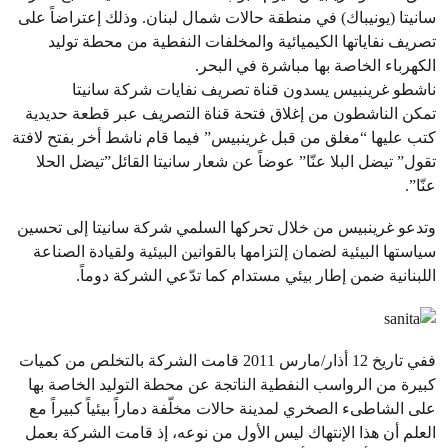
سانيتا (يونيباك) في منطقة حالات شمال لبنان. وذلك إعتراضاً على
تصريف نفاياتها الكيميائية والمخلفات النفطية من محطة توليد
الكهرباء الخاصة بها مباشرة في البحر.
ناشطو غرينبيس يسدون قناة تصريف نفايات شركة سانيتا
تمكن الناشطون من إغلاق فتحة قناة التصريف عبر قطعة حديدية
كتب عليها “مغلق من قبل غرينبيس” فيما قام ناشط أخر بفتح لافتة
تقول” تيضل البلا عنّا” عوضاً عن شعار سانيتا القائل”تيضل الحلا
عنّا”.
وتدعو غرينبيس من خلال تحركها السلمي شركة سانيتا إلى تحسين
سياستها البيئية لضمان إلتزامها بالقوانين البيئية ولقيادة الصناعة
اللبنانية ضمن إطار بيئي مستدام كما تدّعي الشركة دوماً.
ففي تاريخ 12 أذار/مارس 2011 قامت الشركة بالتخلص من كميات
كبيرة من الرواسب النفطية الناتجة عن محطة التوليد الخاصة بها
على الشاطىء الصخري لمدينة حالات مخلّفة دماراً بيئياً كبيراً مع
العلم أن هذا الإنتهاك ليس الأول من نوعه، إذ قامت الشركة بعمل