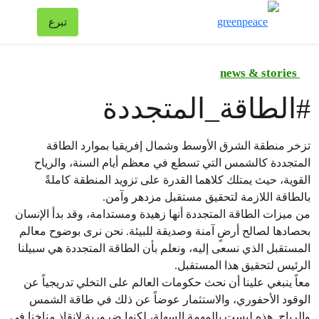
تبد
تبرع
قائمة
news & stories
#
الطاقة_المتجددة
تزخر منطقة الشرق الأوسط وشمال إفريقيا بموارد الطاقة
المتجددة كالشمس التي تسطع في معظم أيام السنة، والرياح
القوية، حيث يمتلك كلاهما القدرة على تزويد المنطقة كاملةً
بالطاقة اللازمة لتحقيق مستقبل مزدهر وآمن.
من ميزات الطاقة المتجددة أنها زهيدة ومستدامة، وقد بدأ الإنسان
بحصادها لصالح أرضٍ آمنة وصديقة للبيئة. نحن نرى بوضوح معالم
المستقبل الذي نسعى إليه، ونعلم بأن الطاقة المتجددة هي سبيلنا
الرئيس لتحقيق هذا المستقبل.
معاً ينبغي علينا أن نحث حكومات العالم على التخلي تدريجياً عن
الوقود الأحفوري، والاستثمار عوضاً عن ذلك في طاقة الشمس
والرياح. هذه ليست بالمهمة السهلة، لكنها ضرورية لإنقاذ مناخنا في