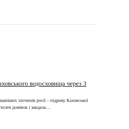
аховського водосховища через 3
ашніших злочинів росії – підриву Каховської
тисячі домівок і завдала…