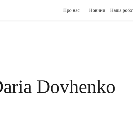
Про нас
Новини
Наша робо
aria Dovhenko