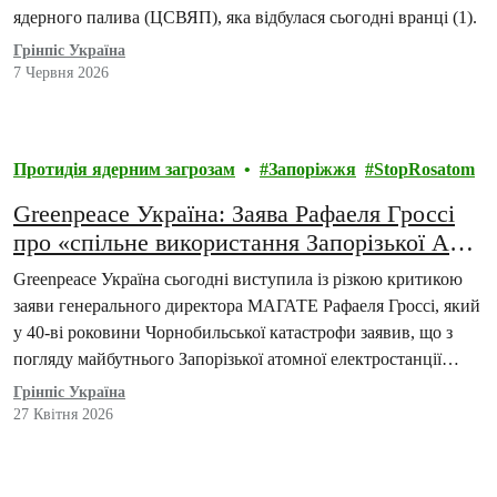
ядерного палива (ЦСВЯП), яка відбулася сьогодні вранці (1).
Грінпіс Україна
7 Червня 2026
Протидія ядерним загрозам
Запоріжжя
StopRosatom
Greenpeace Україна: Заява Рафаеля Гроссі
про «спільне використання Запорізької АЕС
росією та Україною» небезпечна та
Greenpeace Україна сьогодні виступила із різкою критикою
незаконна
заяви генерального директора МАГАТЕ Рафаеля Гроссі, який
у 40-ві роковини Чорнобильської катастрофи заявив, що з
погляду майбутнього Запорізької атомної електростанції
(ЗАЕС) «чисто технічно її спільне використання Україною та
Грінпіс Україна
Росією є можливим».
27 Квітня 2026