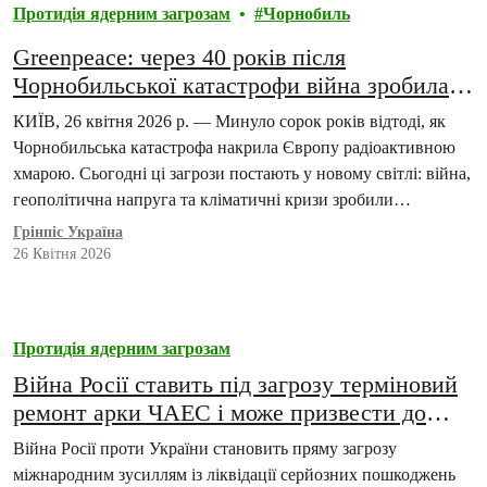
Протидія ядерним загрозам
Чорнобиль
Greenpeace: через 40 років після
Чорнобильської катастрофи війна зробила
ядерні загрози некерованими
КИЇВ, 26 квітня 2026 р. — Минуло сорок років відтоді, як
Чорнобильська катастрофа накрила Європу радіоактивною
хмарою. Сьогодні ці загрози постають у новому світлі: війна,
геополітична напруга та кліматичні кризи зробили
вразливість атомної енергетики очевидною як ніколи.
Грінпіс Україна
26 Квітня 2026
Протидія ядерним загрозам
Війна Росії ставить під загрозу терміновий
ремонт арки ЧАЕС і може призвести до
обвалу саркофага
Війна Росії проти України становить пряму загрозу
міжнародним зусиллям із ліквідації серйозних пошкоджень