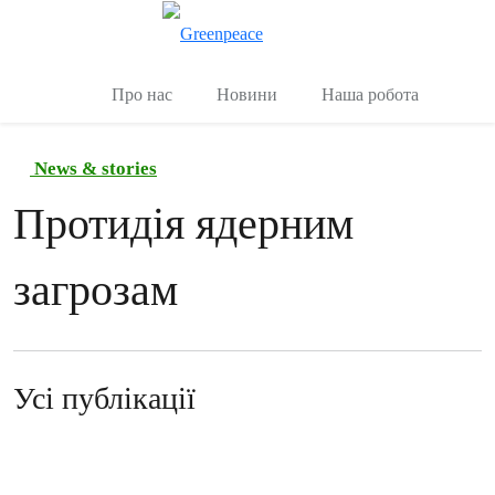
Переключити
Керувати
Про нас
Новини
Наша робота
News & stories
Протидія ядерним
загрозам
Усі публікації