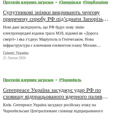
Протидія ядерним загрозам
Запоріжжя
StopRosatom
Супутникові знімки викривають чергову
приречену спробу РФ під’єднати Запорізьку
АЕС до тимчасово окупованих територій та
Нові дані засвідчують, що РФ будує нову лінію
російської енергосистеми
електропередачі вздовж траси М18, відомої як «Дорога
смерті» і яка з’єднує Маріуполь із Генічеськом. Нова
інфраструктура є ключовим елементом плану Москви
щодо…
Грінпіс Україна
21 Липня 2026
Протидія ядерним загрозам
Чорнобиль
Greenpeace Україна засуджує удар РФ по
сховищу відпрацьованого ядерного палива
ЧАЕС
Київ. Greenpeace Україна засуджує російську атаку на
Чорнобильське Централізоване сховище відпрацьованого