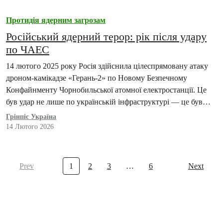
Протидія ядерним загрозам
Російський ядерний терор: рік після удару
по ЧАЕС
14 лютого 2025 року Росія здійснила цілеспрямовану атаку
дроном-камікадзе «Герань-2» по Новому Безпечному
Конфайнменту Чорнобильської атомної електростанції. Це
був удар не лише по українській інфраструктурі — це був
удар по…
Грінпіс Україна
14 Лютого 2026
Prev
1
2
3
…
6
Next