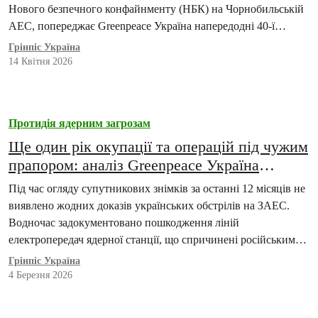
Нового безпечного конфайнменту (НБК) на Чорнобильській
АЕС, попереджає Greenpeace Україна напередодні 40-ї
річниці аварії на ЧАЕС.
Грінпіс Україна
14 Квітня 2026
Протидія ядерним загрозам
Ще один рік окупації та операцій під чужим
прапором: аналіз Greenpeace Україна
викриває російську дезінформацію про
Під час огляду супутникових знімків за останні 12 місяців не
нібито українські атаки на ЗАЕС
виявлено жодних доказів українських обстрілів на ЗАЕС.
Водночас задокументовано пошкодження ліній
електропередач ядерної станції, що спричинені російськими
військовими діями
Грінпіс Україна
4 Березня 2026