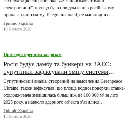
експлуатацію енергоблока №2 Запорізької атомної
електростанції, про що було повідомлено в російському
пропагандистському Telegram-каналі, не має жодних
правових підстав ні в Україні, ні в міжнародній юрисдикції.
Грінпіс Україна
Про це заявляють в Greenpeace Україна.
19 Лютого 2026
Протидія ядерним загрозам
Росія будує дамбу та бункери на ЗАЕС:
супутники зафіксували зміну системи
охолодження та новий рівень мілітаризації
Супутниковий аналіз, створений на замовлення Greenpeace
Ukraine, також зафіксував, що площа водної поверхні ставка-
охолоджувача зменшилась більш ніж на 100 000 м² за літо
2025 року, а навколо ядерного об’єкта з’явилися…
Грінпіс Україна
18 Лютого 2026