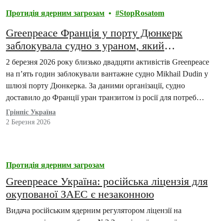
Протидія ядерним загрозам
StopRosatom
Greenpeace Франція у порту Дюнкерк
заблокувала судно з ураном, який
транспортують транзитом з росії, і
2 березня 2026 року близько двадцяти активістів Greenpeace
висловила солідарність з Україною
на п’ять годин заблокували вантажне судно Mikhail Dudin у
шлюзі порту Дюнкерка. За даними організації, судно
доставило до Франції уран транзитом із росії для потреб
французької ядерної галузі.
Грінпіс Україна
2 Березня 2026
Протидія ядерним загрозам
Greenpeace Україна: російська ліцензія для
окупованої ЗАЕС є незаконною
Видача російським ядерним регулятором ліцензії на