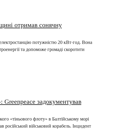
мщині отримав сонячну
 електростанцію потужністю 20 кВт·год. Вона
ктроенергії та допоможе громаді скоротити
»: Greenpeace задокументував
кого «тіньового флоту» в Балтійському морі
ав російський військовий корабель. Інцидент