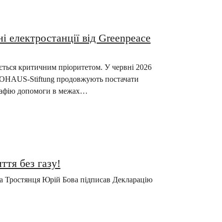
і електростанції від Greenpeace
ється критичним пріоритетом. У червні 2026
BIOHAUS-Stiftung продовжують постачати
рафію допомоги в межах…
ття без газу!
ова Тростянця Юрій Бова підписав Декларацію