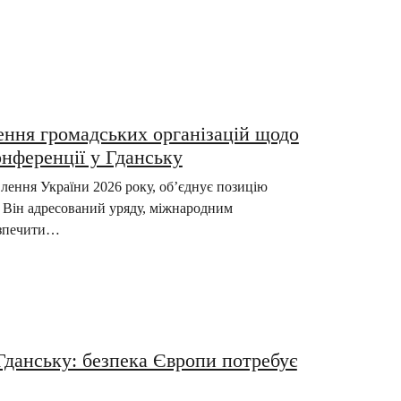
ення громадських організацій щодо
онференції у Гданську
лення України 2026 року, об’єднує позицію
. Він адресований уряду, міжнародним
езпечити…
Гданську: безпека Європи потребує