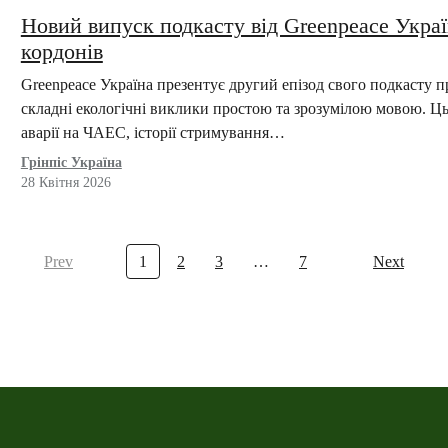
Новий випуск подкасту від Greenpeace Украї
кордонів
Greenpeace Україна презентує другий епізод свого подкасту
складні екологічні виклики простою та зрозумілою мовою. Ц
аварії на ЧАЕС, історії стримування…
Грінпіс Україна
28 Квітня 2026
Prev
1
2
3
…
7
Next