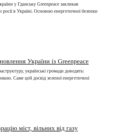
країни у Гданську Greenpeace закликав
и росії в Україні. Основою енергетичної безпеки
дновлення України із Greenpeace
аструктуру, українські громади доводять:
икою. Саме цей досвід зеленої енергетичної
ацію міст, вільних від газу