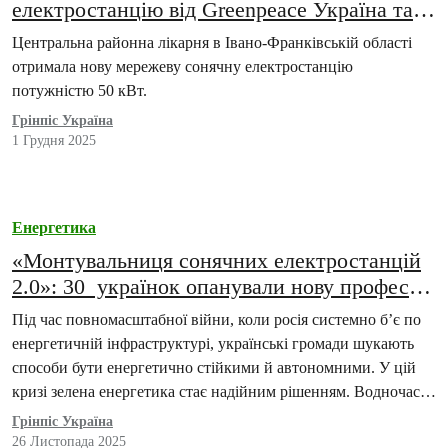
електростанцію від Greenpeace Україна та
BIOHAUS: до монтажу долучилися жінки-
Центральна районна лікарня в Івано-Франківській області
монтувальниці
отримала нову мережеву сонячну електростанцію
потужністю 50 кВт.
Грінпіс Україна
1 Грудня 2025
Енергетика
«Монтувальниця сонячних електростанцій
2.0»: 30 українок опанували нову професію
і активно підсилюють енергонезалежність
Під час повномасштабної війни, коли росія системно б’є по
громад
енергетичній інфраструктурі, українські громади шукають
способи бути енергетично стійкими й автономними. У цій
кризі зелена енергетика стає надійним рішенням. Водночас
62%…
Грінпіс Україна
26 Листопада 2025