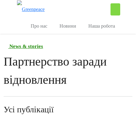
П
Керувати
Про нас
Новини
Наша робота
News & stories
Партнерство заради
відновлення
Усі публікації