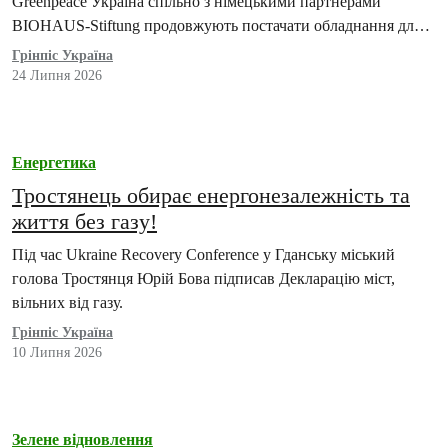
Greenpeace Україна спільно з німецькими партнерами
BIOHAUS-Stiftung продовжують постачати обладнання для
сонячних електростанцій, розширюючи географію допомоги
Грінпіс Україна
в межах…
24 Липня 2026
Енергетика
Тростянець обирає енергонезалежність та
життя без газу!
Під час Ukraine Recovery Conference у Гданську міський
голова Тростянця Юрій Бова підписав Декларацію міст,
вільних від газу.
Грінпіс Україна
10 Липня 2026
Зелене відновлення