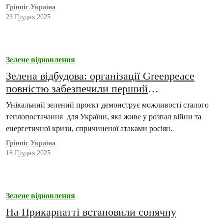
Грінпіс Україна
23 Грудня 2025
Зелене відновлення
Зелена відбудова: організації Greenpeace
повністю забезпечили перший
багатоквартирний будинок в Україні
Унікальний зелений проєкт демонструє можливості сталого
тепловими насосами
теплопостачання для України, яка живе у розпал війни та
енергетичної кризи, спричиненої атаками росіян.
Грінпіс Україна
18 Грудня 2025
Зелене відновлення
На Прикарпатті встановили сонячну