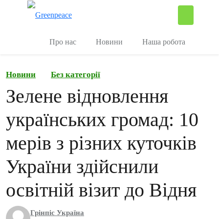
П
Керувати
Про нас
Новини
Наша робота
Новини
Без категорії
Зелене відновлення
українських громад: 10
мерів з різних куточків
України здійснили
освітній візит до Відня
Грінпіс Україна