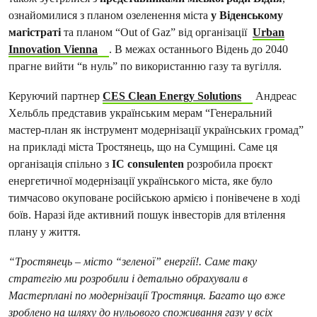
ознайомилися з планом озеленення міста
у Віденському
магістраті
та планом “Out of Gaz” від організації
Urban
Innovation Vienna
. В межах останнього Відень до 2040
прагне вийти “в нуль” по використанню газу та вугілля.
Керуючий партнер
CES Clean Energy Solutions
Андреас
Хельбль представив українським мерам “Генеральний
мастер-план як інструмент модернізації українських громад”
на прикладі міста Тростянець, що на Сумщині. Саме ця
організація спільно з
ІC consulenten
розробила проєкт
енергетичної модернізації українського міста, яке було
тимчасово окуповане російською армією і понівечене в ході
боїв. Наразі йде активний пошук інвесторів для втілення
плану у життя.
“Тростянець – місто “зеленої” енергії!. Саме таку
стратегію ми розробили і детально обрахували в
Мастерплані по модернізації Тростянця. Багато що вже
зроблено на шляху до нульового споживання газу у всіх