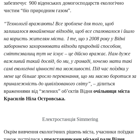
забезпечує 900 віденських домогосподарств екологічно
чистим “біо природним газом”.
“Технології вражають! Все зроблене для того, щоб
залишалося якнайменше відходів, щоб все спалювалося і йшло
на користь жителям міста. І те, що з 2008 року у Відні
заборонено захоронювати відходи природній способом,
сміттєзвалищ тут не існує – це дійсно вражає. Нам дуже
важливий такий досвід, бо ми, у громаді, хочемо мати такі
самі екологічні цінності та можливості. Під час поїздки у
мене ще більше зросло переконання, що ми маємо боротися за
приналежність до цивілізованого світу”,
– ділиться
враженнями від “зелених” об’єктів Відня
очільниця міста
Красилів Ніла Островська.
Електростанція Simmering
Окрім вивчення екологічних рішень міста, учасники поїздки
також зустрілися з
представниками міської ради Відня
,