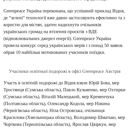
Greenpeace Україна переконана, що успішний приклад Відня,
де “зелені” технології вже давно застосовують ефективно та з
користю для містян, здатен надихнути очільників
українських громад на втілення проєктів з ВДЕ
(відновлювальних джерел енергії). Greenpeace Україна
провела конкурс серед українських мерів і з понад 50 заявок
обрав 10 найбільш мотивованих учасників поїздки.
Учасники освітньої подорожі в офісі Greenpeace Австрія
Участь в освітній подорожі до Відня взяли Юрій Бова, мер
Тростянця (Сумська область), Павло Кузьменко, мер Охтирки
(Сумська область), Віталій Малецький, мер Кременчука
(Полтавська область), Олександр Кодола, мер Ніжина
(Чернігівська область), Ніла Островська, очільниця
Красилова (Хмельницька область), Володимир Шматько, мер
Чорткова (Тернопільська область), Ярослав Цвіркун, мер