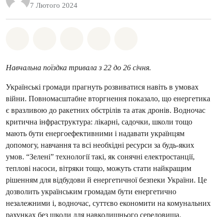
7 Лютого 2024
Поділіться на Whatsapp
Поділіться на Facebook
Поділіться на Twitter
Поділитися через Email
Share on Bluesky
Навчальна поїздка тривала з 22 до 26 січня.
Українські громади прагнуть розвиватися навіть в умовах
війни. Повномасштабне вторгнення показало, що енергетика
є вразливою до ракетних обстрілів та атак дронів. Водночас
критична інфраструктура: лікарні, садочки, школи тощо
мають бути енергоефективними і надавати українцям
допомогу, навчання та всі необхідні ресурси за будь-яких
умов. “Зелені” технології такі, як сонячні електростанції,
теплові насоси, вітряки тощо, можуть стати найкращим
рішенням для відбудови й енергетичної безпеки України. Це
дозволить українським громадам бути енергетично
незалежними і, водночас, суттєво економити на комунальних
рахунках без шкоди для навколишнього середовища.