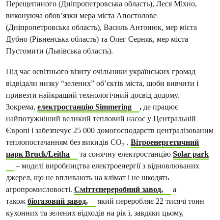
Перещепиного (Дніпропетровська область), Леся Міхно,
виконуюча обов’язки мера міста Апостолове
(Дніпропетровська область), Василь Антонюк, мер міста
Дубно (Рівненська область) та Олег Серняк, мер міста
Пустомити (Львівська область).
Під час освітнього візиту очільники українських громад
відвідали низку “зелених” об’єктів міста, щоби вивчити і
привезти найкращий технологічний досвід додому.
Зокрема,
електростанцію Simmering
,
де працює
найпотужніший великий тепловий насос у Центральній
Європі і забезпечує 25 000 домогосподарств централізованим
теплопостачанням без викидів CO₂ .
Вітроенергетичний
парк Bruck/Leitha
та сонячну електростанцію
Solar park
– моделі виробництва електроенергії з відновлюваних
джерел, що не впливають на клімат і не шкодять
агропромисловості.
Сміттєпереробний завод,
а
також
біогазовий завод,
який переробляє 22 тисячі тонн
кухонних та зелених відходів на рік і, завдяки цьому,