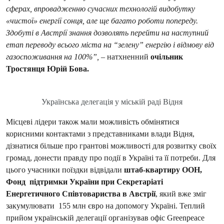
сферах, впровадженню сучасних технологій видобутку
«чистої» енергії сонця, але ще багато роботи попереду.
Здобуті в Австрії знання дозволять перейти на наступний
етап переводу всього міста на “зелену” енергію і відмову від
газоспоживання на 100%”,
– натхненний
очільник
Тростянця Юрій Бова.
Українська делегація у міській раді Відня
Місцеві лідери також мали можливість обмінятися
корисними контактами з представниками влади Відня,
дізнатися більше про грантові можливості для розвитку своїх
громад, донести правду про події в Україні та її потреби. Для
цього учасники поїздки відвідали
штаб-квартиру ООН,
Фонд підтримки України при Секретаріаті
Енергетичного Співтовариства в Австрії
, який вже зміг
закумулювати 155 млн євро на допомогу Україні. Теплий
прийом українській делегації організував офіс Greenpeace