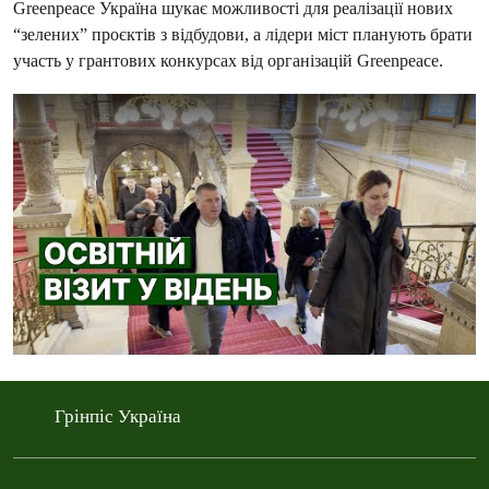
Greenpeace Україна шукає можливості для реалізації нових
“зелених” проєктів з відбудови, а лідери міст планують брати
участь у грантових конкурсах від організацій Greenpeace.
Грінпіс Україна