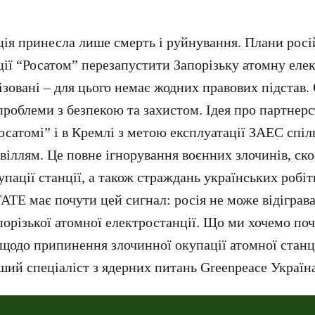
ція принесла лише смерть і руйнування. Плани росі
ції “Росатом” перезапустити Запорізьку атомну еле
ізовані – для цього немає жодних правових підстав.
роблеми з безпекою та захистом. Ідея про партнерс
осатомі” і в Кремлі з метою експлуатації ЗАЕС спі
віллям. Це повне ігнорування воєнних злочинів, ск
упації станції, а також страждань українських робіт
АТЕ має почути цей сигнал: росія не може відіграва
орізької атомної електростанції. Що ми хочемо поч
 щодо припинення злочинної окупації атомної станці
ший спеціаліст з ядерних питань Greenpeace Україна