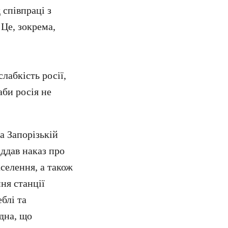
 співпраці з
Це, зокрема,
лабкість росії,
аби росія не
а Запорізькій
іддав наказ про
аселення, а також
ня станції
блі та
одна, що