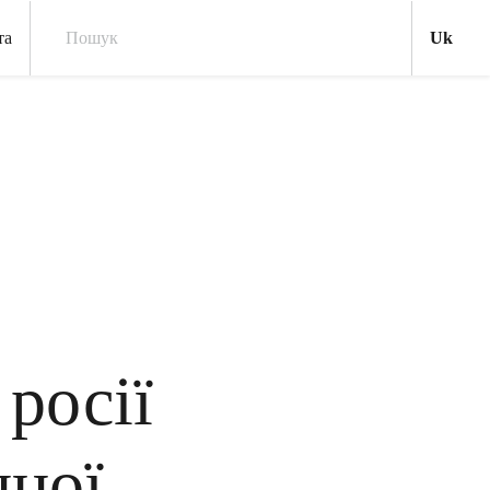
Укр
та
Uk
Пошук
росії
нної