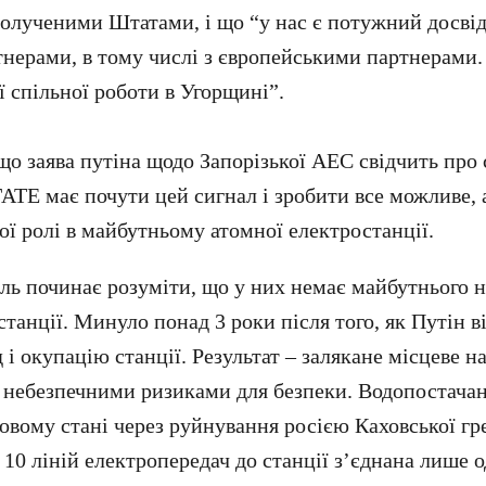
полученими Штатами, і що “у нас є потужний досвід
нерами, в тому числі з європейськими партнерами. 
ї спільної роботи в Угорщині”.
о заява путіна щодо Запорізької АЕС свідчить про с
АТЕ має почути цей сигнал і зробити все можливе, 
ої ролі в майбутньому атомної електростанції.
ь починає розуміти, що у них немає майбутнього н
танції. Минуло понад 3 роки після того, як Путін в
і окупацію станції. Результат – залякане місцеве н
з небезпечними ризиками для безпеки. Водопостачан
овому стані через руйнування росією Каховської гре
 10 ліній електропередач до станції з’єднана лише 