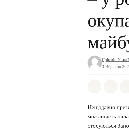
окупа
майб
Грінпіс Укра
3 Вересня 20
Поділіться 
Поділі
Нещодавно прези
можливість нала
стосуються Запор