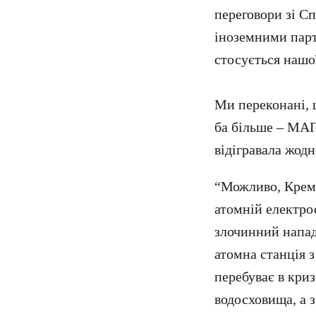
переговори зі С
іноземними парт
стосується нашо
Ми переконані, щ
ба більше – МАГ
відігравала жодн
“Можливо, Кремл
атомній електрос
злочинний напад 
атомна станція 
перебуває в криз
водосховища, а з