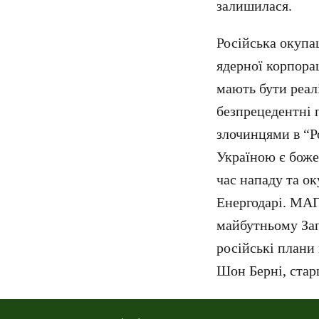
залишилася.
Російська окупа
ядерної корпора
мають бути реал
безпрецедентні п
злочинцями в “Р
Україною є боже
час нападу та ок
Енергодарі. МАГ
майбутньому Зап
російські плани
Шон Берні, стар