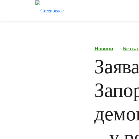
Новини
Без ка
Заяв
Запо
демон
– у р