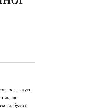
това розглянути
ннях, що
вже відбулися