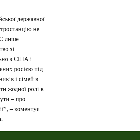
йської державної
ктростанцію не
 Є лише
тво зі
льно з США і
оєних росією під
ників і сімей в
ти жодної ролі в
ути – про
ї”, – коментує
.