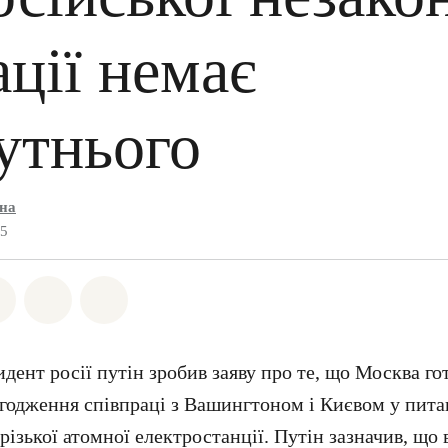
ції немає
утнього
їна
25
на Whatsapp
ться на Facebook
Поділіться на Twitter
Поділитися через Email
Share on Bluesky
дент росії путін зробив заяву про те, що Москва го
годження співпраці з Вашингтоном і Києвом у пита
ізької атомної електростанції. Путін зазначив, що 