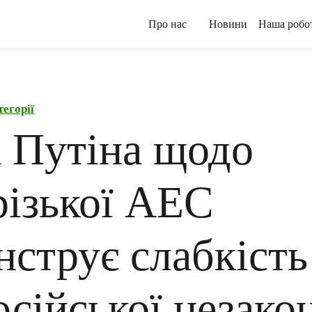
Про нас
Новини
Наша робо
тегорії
а Путіна щодо
різької АЕС
струє слабкість 
осійської незако