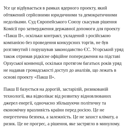
Усе це відбувається в рамках ядерного проекту, який
обтяжений серйозними юридичними та демократичними
недоліками. Суд Європейського Союзу скасував рішення
Комісії про затвердження державної допомоги для проекту
«Пакш II», оскільки контракт, укладений з російською
компанією без проведення конкурсних торгів, не був
розглянутий і порушував законодавство ЄС. Угорський уряд
також отримав рідкісне офіційне попередження на підставі
Орхуської конвенції, оскільки протягом багатьох років уряд
не надавав громадськості доступ до аналізів, що лежать в
основі проекту «Пакш II».
Пакш II базується на дорогій, застарілій, ризикованій
технології, яка відволікає від розвитку відновлюваних
джерел енергії, одночасно збільшуючи політичну та
економічну вразливість країни перед росією. Це не
енергетична безпека, а залежність. Це не захист клімату, а
ризик. Це не прогрес, а рішення, яке застрягло в минулому.