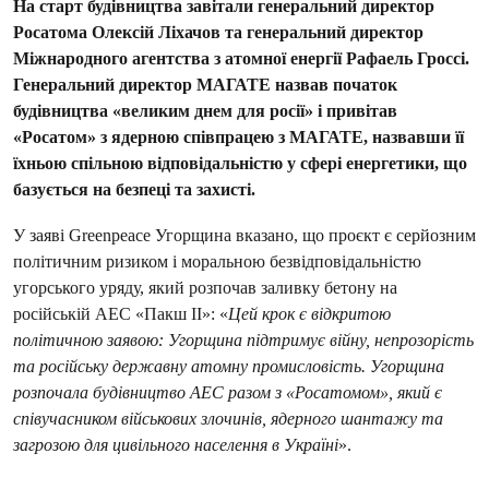
На старт будівництва завітали генеральний директор
Росатома Олексій Ліхачов та генеральний директор
Міжнародного агентства з атомної енергії Рафаель Гроссі.
Генеральний директор МАГАТЕ назвав початок
будівництва «великим днем для росії» і привітав
«Росатом» з ядерною співпрацею з МАГАТЕ, назвавши її
їхньою спільною відповідальністю у сфері енергетики, що
базується на безпеці та захисті.
У заяві Greenpeace Угорщина вказано, що проєкт є серйозним
політичним ризиком і моральною безвідповідальністю
угорського уряду, який розпочав заливку бетону на
російській АЕС «Пакш II»: «
Цей крок є відкритою
політичною заявою: Угорщина підтримує війну, непрозорість
та російську державну атомну промисловість. Угорщина
розпочала будівництво АЕС разом з «Росатомом», який є
співучасником військових злочинів, ядерного шантажу та
загрозою для цивільного населення в Україні
».