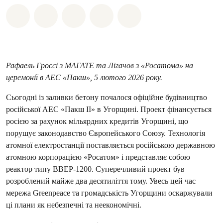
Поділіться на Whatsapp
Поділіться на Facebook
Поділіться на Twitter
Поділитися через Email
Share on Bluesky
Рафаель Гроссі з МАГАТЕ та Лігачов з «Росатома» на
церемонії в АЕС «Пакш», 5 лютого 2026 року.
Сьогодні із заливки бетону почалося офіційне будівництво
російської АЕС «Пакш II» в Угорщині. Проект фінансується
росією за рахунок мільярдних кредитів Угорщині, що
порушує законодавство Європейського Союзу. Технологія
атомної електростанції поставляється російською державною
атомною корпорацією «Росатом» і представляє собою
реактор типу ВВЕР-1200. Суперечливий проект був
розроблений майже два десятиліття тому. Увесь цей час
мережа Greenpeace та громадськість Угорщини оскаржували
ці плани як небезпечні та неекономічні.