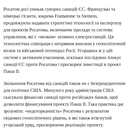
Росатом досі уникав суворих санкцій ЄС. Французькі та
німецькі гіганти, зокрема Framatome та Siemens,
продовжують надавати стратегічні технології та експертизу
для проектів Росатома, включаючи прилади та системи
управління, які є «мозком» атомних електростанцій. Ця
технологічна співпраця є непрямим внеском у геополітичний
вплив та військовий потенціал Росії. Угорщина ж у цій
системі є активним учасником, оскільки послідовно блокує
санкції ЄС проти Росатома і прискорює інвестиції в проект
Пакш II.
Звільнення Росатома від санкцій також не є безпрецедентним
для політики США. Минулого року адміністрація США
скасувала фінансові санкції проти російських банків, щоб
дозволити фінансування проекту Пакш II. Така практика дає
зрозуміти: «недоторканність» Росатома є результатом
свідомих геополітичних рішень, в які також втягнутий
угорський уряд, прискорюючи реалізацію проекту.