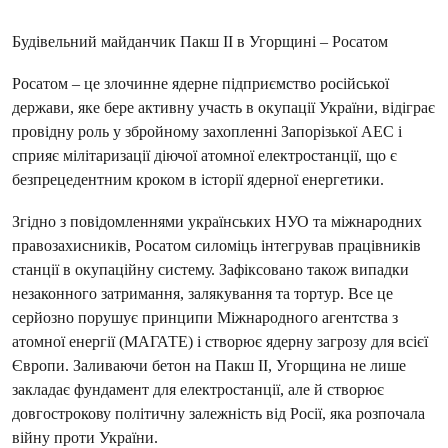
Будівельний майданчик Пакш II в Угорщині – Росатом
Росатом – це злочинне ядерне підприємство російської
держави, яке бере активну участь в окупації України, відіграє
провідну роль у збройному захопленні Запорізької АЕС і
сприяє мілітаризації діючої атомної електростанції, що є
безпрецедентним кроком в історії ядерної енергетики.
Згідно з повідомленнями українських НУО та міжнародних
правозахисників, Росатом силоміць інтегрував працівників
станції в окупаційну систему. Зафіксовано також випадки
незаконного затримання, залякування та тортур. Все це
серйозно порушує принципи Міжнародного агентства з
атомної енергії (МАГАТЕ) і створює ядерну загрозу для всієї
Європи. Заливаючи бетон на Пакш II, Угорщина не лише
закладає фундамент для електростанції, але й створює
довгострокову політичну залежність від Росії, яка розпочала
війну проти України.