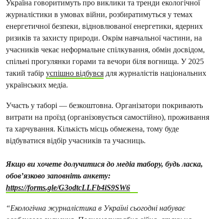
Україна говоритимуть про виклики та тренди екологічної
журналістики в умовах війни, розбиратимуться у темах
енергетичної безпеки, відновлюваної енергетики, ядерних
ризиків та захисту природи. Окрім навчальної частини, на
учасників чекає неформальне спілкування, обмін досвідом,
спільні прогулянки горами та вечори біля вогнища. У 2025
такий табір
успішно відбувся
для журналістів національних
українських медіа.
Участь у таборі — безкоштовна. Організатори покривають
витрати на проїзд (організовується самостійно), проживання
та харчування. Кількість місць обмежена, тому буде
відбуватися відбір учасників та учасниць.
Якщо ви хочете долучитися до медіа табору, будь ласка,
обов’язково заповніть анкету:
https://forms.gle/G3odtcLLFb4iS9SW6
“Екологічна журналістика в Україні сьогодні набуває