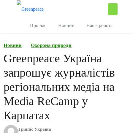
П
Керувати
Про нас
Новини
Наша робота
Новини
Охорона природи
Greenpeace Україна
запрошує журналістів
регіональних медіа на
Media ReCamp у
Карпатах
Грінпіс Україна