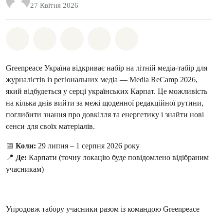
27 Квітня 2026
Поділіться на Whatsapp
Поділіться на Facebook
Поділіться на Twitter
Поділитися через Email
Share on Bluesky
Greenpeace Україна відкриває набір на літній медіа-табір для
журналістів із регіональних медіа — Media ReCamp 2026,
який відбудеться у серці українських Карпат. Це можливість
на кілька днів вийти за межі щоденної редакційної рутини,
поглибити знання про довкілля та енергетику і знайти нові
сенси для своїх матеріалів.
📅
Коли:
29 липня – 1 серпня 2026 року
📍
Де:
Карпати (точну локацію буде повідомлено відібраним
учасникам)
Упродовж табору учасники разом із командою Greenpeace