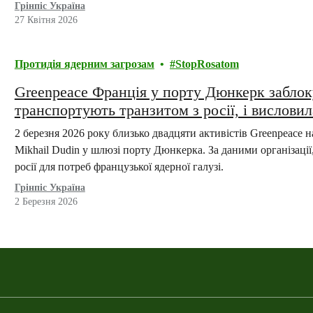
Грінпіс Україна
27 Квітня 2026
Протидія ядерним загрозам
StopRosatom
Greenpeace Франція у порту Дюнкерк заблок
транспортують транзитом з росії, і висловил
2 березня 2026 року близько двадцяти активістів Greenpeace 
Mikhail Dudin у шлюзі порту Дюнкерка. За даними організації
росії для потреб французької ядерної галузі.
Грінпіс Україна
2 Березня 2026