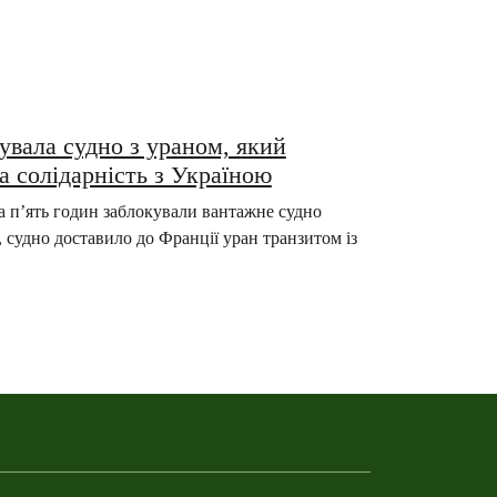
увала судно з ураном, який
а солідарність з Україною
на п’ять годин заблокували вантажне судно
, судно доставило до Франції уран транзитом із