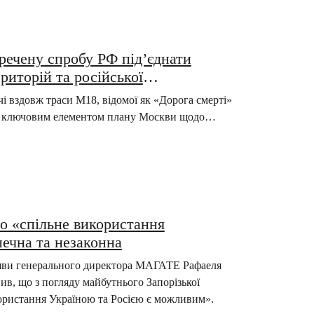
речену спробу РФ під’єднати
риторій та російської
чі вздовж траси М18, відомої як «Дорога смерті»
ра є ключовим елементом плану Москви щодо…
ро «спільне використання
печна та незаконна
заяви генерального директора МАГАТЕ Рафаеля
вив, що з погляду майбутнього Запорізької
икористання Україною та Росією є можливим».