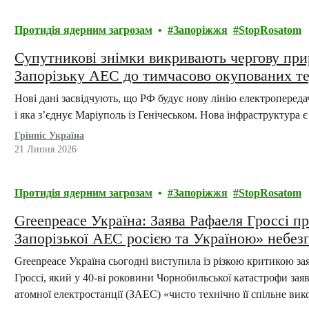
Протидія ядерним загрозам
Запоріжжя
StopRosatom
Супутникові знімки викривають чергову при
Запорізьку АЕС до тимчасово окупованих те
енергосистеми
Нові дані засвідчують, що РФ будує нову лінію електропереда
і яка з’єднує Маріуполь із Генічеськом. Нова інфраструкту
Грінпіс Україна
21 Липня 2026
Протидія ядерним загрозам
Запоріжжя
StopRosatom
Greenpeace Україна: Заява Рафаеля Гроссі п
Запорізької АЕС росією та Україною» небез
Greenpeace Україна сьогодні виступила із різкою критикою 
Гроссі, який у 40-ві роковини Чорнобильської катастрофи зая
атомної електростанції (ЗАЕС) «чисто технічно її спільне в