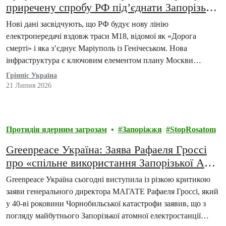
приречену спробу РФ під’єднати Запорізьку
АЕС до тимчасово окупованих територій та
Нові дані засвідчують, що РФ будує нову лінію
російської енергосистеми
електропередачі вздовж траси М18, відомої як «Дорога
смерті» і яка з’єднує Маріуполь із Генічеськом. Нова
інфраструктура є ключовим елементом плану Москви
щодо…
Грінпіс Україна
21 Липня 2026
Протидія ядерним загрозам
Запоріжжя
StopRosatom
Greenpeace Україна: Заява Рафаеля Гроссі
про «спільне використання Запорізької АЕС
росією та Україною» небезпечна та
Greenpeace Україна сьогодні виступила із різкою критикою
незаконна
заяви генерального директора МАГАТЕ Рафаеля Гроссі, який
у 40-ві роковини Чорнобильської катастрофи заявив, що з
погляду майбутнього Запорізької атомної електростанції