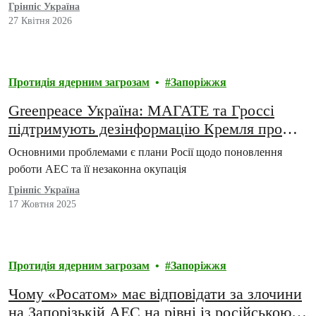
(ЗАЕС) «чисто технічно її спільне використання Україною та
Грінпіс Україна
Росією є можливим».
27 Квітня 2026
Протидія ядерним загрозам
Запоріжжя
Greenpeace Україна: МАГАТЕ та Гроссі
підтримують дезінформацію Кремля про
кризу на Запорізькій АЕС
Основними проблемами є плани Росії щодо поновлення
роботи АЕС та її незаконна окупація
Грінпіс Україна
17 Жовтня 2025
Протидія ядерним загрозам
Запоріжжя
Чому «Росатом» має відповідати за злочини
на Запорізькій АЕС на рівні із російською