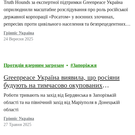
АЕС
Truth Hounds за експертної підтримки Greenpeace Україна
оприлюднили масштабне розслідування про роль російської
державної корпорації «Росатом» у воєнних злочинах,
репресіях проти цивільного населення та безпрецедентних
загрозах ядерній безпеці на Запорізькій…
Грінпіс Україна
24 Вересня 2025
Протидія ядерним загрозам
Запоріжжя
Greenpeace Україна виявила, що росіяни
будують на тимчасово окупованих
українських територіях нову електролінію
Роботи тривають на захід від Бердянська в Запорізькій
для незаконного перезапуску ЗАЕС
області та на північний захід від Маріуполя в Донецькій
області
Грінпіс Україна
27 Травня 2025