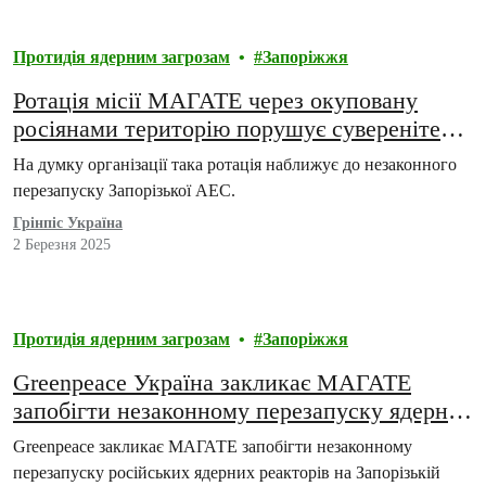
Протидія ядерним загрозам
Запоріжжя
Ротація місії МАГАТЕ через окуповану
росіянами територію порушує суверенітет
України, — Greenpeace Україна
На думку організації така ротація наближує до незаконного
перезапуску Запорізької АЕС.
Грінпіс Україна
2 Березня 2025
Протидія ядерним загрозам
Запоріжжя
Greenpeace Україна закликає МАГАТЕ
запобігти незаконному перезапуску ядерних
реакторів на Запорізькій АЕС
Greenpeace закликає МАГАТЕ запобігти незаконному
перезапуску російських ядерних реакторів на Запорізькій