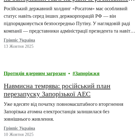
армією?
Російський державний холдинг «Росатом» має особливий
статус навіть серед інших держкорпорацій РФ — він
підпорядковується безпосередньо Путіну. У наглядовій раді
компанії — представники адміністрації президента та навіть
заступник директора ФСБ.
Грінпіс Україна
13 Жовтня 2025
Протидія ядерним загрозам
Запоріжжя
Навмисна темрява: російський план
перезапуску Запорізької АЕС
Уже вдесяте від початку повномасштабного вторгнення
Запорізька атомна електростанція залишилася без
зовнішнього живлення.
Грінпіс Україна
10 Жовтня 2025