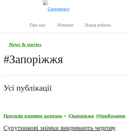
Переключити
Керувати
Про нас
Новини
Наша робота
News & stories
#
Запоріжжя
Усі публікації
Протидія ядерним загрозам
Запоріжжя
StopRosatom
Супутникові знімки викривають чергову