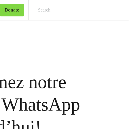
Donate
Sear
nez notre
e WhatsApp
d’hui!