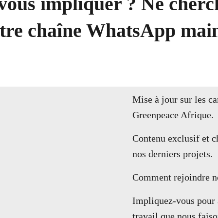
ous impliquer ? Ne cherch
otre chaîne WhatsApp main
Mise à jour sur les c
Greenpeace Afrique.
Contenu exclusif et ch
nos derniers projets.
Comment rejoindre no
Impliquez-vous pour a
travail que nous faiso