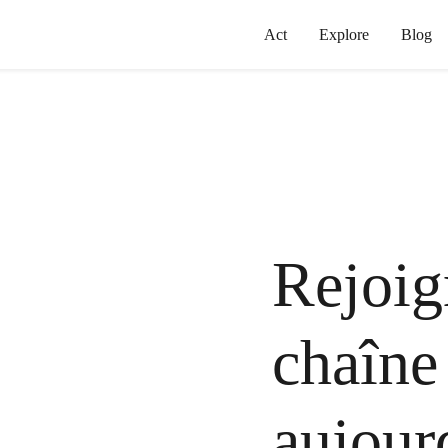
Act
Explore
Blog
Rejoig
chaîn
aujour