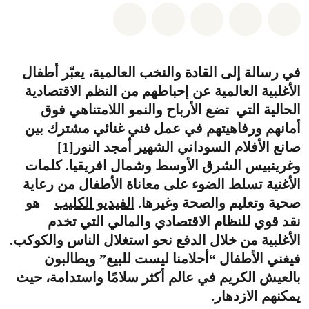
شارك على whatsapp
شارك على facebook
شارك على twitter
شارك عبر email
share on bluesky
في رسالة إلى القادة والنخب العالمية، يعبّر أطفال
الأغلبية العالمية عن إحباطهم من النظم الاقتصادية
الحالية التي تضع الأرباح والنمو اللامتناهي فوق
أمانهم ورفاهيتهم في عمل فني غنائي مشترك بين
صانع الأفلام السوداني الشهير أمجد النور[1]
وغرينبيس الشرق الأوسط وشمال افريقيا. كلمات
الأغنية تسلط الضوء على معاناة الأطفال من رعاية
صحية وتعليم والصحة وغيرها.
الفيديو الكليب
هو
نقد قوي للنظام الاقتصادي والمالي التي تخدم
الأغلبية من خلال الدفع نحو استغلال الناس والكوكب.
فيغني الأطفال “أحلامنا ليست للبيع” ويطالبون
بالعيش الكريم في عالم أكثر سلامًا واستدامة، حيث
يمكنهم الازدهار.