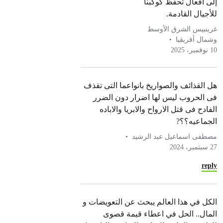
إلى أفعال تحفظ كوكبنا
للأجيال القادمة.
غرينبيس الشرق الأوسط
وشمال أفريقيا
10 نوفمبر، 2025
هل القذائف والصواريخ بانواعما التى تقذف
فى الحروب ليس لها اضرار دون الضرر
الفادح فى قتل الارواح والابريا والاباده
الجماعيه؟؟?
مصطفى اسماعيل عبد الرشيد
27 سبتمبر، 2024
reply
الكل في ھذا العالم يبحث عن التعويضات و
المال.. الحل في اعطاء قيمة قصوى