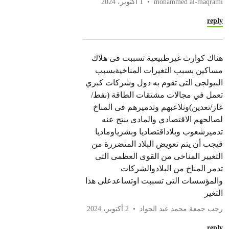
mohammed al-maqrami
1 أكتوبر، 2024
reply
هناك كوارث غيرطبيعية تسببت فى هلاك
مساكين بسبب التغيرات المناخيةبسبب
البيولجى التى تقوم به دول وشركات كبري
تعمل في مجالات مشتقات الطاقة (نفط/
غاز/تعدين)وتلاعبهم وتدميرهم فى المناخ
لصالحهم الاقتصادي والمادى ينتج عنه
تدميرشعوب وبلاداقتصاديا وبشرياوماديا
قيجب أن يتم تعويض البلاد المتضررة من
التغيير المناخى من القوى العظمى التى
تدمر المناخ من البلادوالشركات
والمؤسسات التى تسببت اوتساعدعلى هذا
التغير
رجب جمعة محمد عبد الجواد
2 أكتوبر، 2024
reply