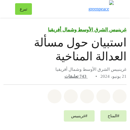
تبد
تبرع
قائمة
غرينبيس الشرق الأوسط وشمال أفريقيا
استبيان حول مسألة
العدالة المناخية
غرينبيس الشرق الأوسط وشمال أفريقيا
21 يونيو، 2024
•
743
تعليقات
شارك على whatsapp
شارك على facebook
شارك على twitter
شارك عبر email
share on bluesky
#
المناخ
#
غرينبيس‎