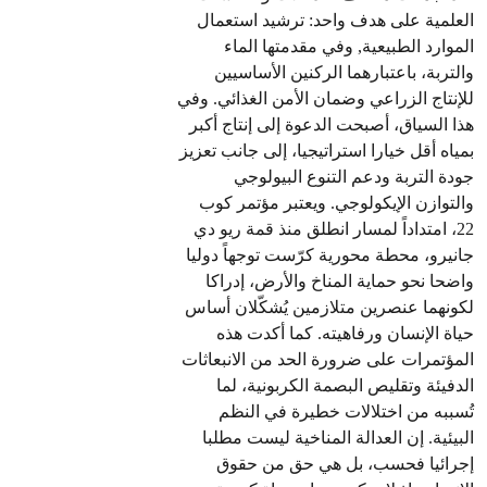
العلمية على هدف واحد: ترشيد استعمال
الموارد الطبيعية, وفي مقدمتها الماء
والتربة، باعتبارهما الركنين الأساسيين
للإنتاج الزراعي وضمان الأمن الغذائي. وفي
هذا السياق، أصبحت الدعوة إلى إنتاج أكبر
بمياه أقل خيارا استراتيجيا، إلى جانب تعزيز
جودة التربة ودعم التنوع البيولوجي
والتوازن الإيكولوجي. ويعتبر مؤتمر كوب
22، امتداداً لمسار انطلق منذ قمة ريو دي
جانيرو، محطة محورية كرّست توجهاً دوليا
واضحا نحو حماية المناخ والأرض، إدراكا
لكونهما عنصرين متلازمين يُشكّلان أساس
حياة الإنسان ورفاهيته. كما أكدت هذه
المؤتمرات على ضرورة الحد من الانبعاثات
الدفيئة وتقليص البصمة الكربونية، لما
تُسببه من اختلالات خطيرة في النظم
البيئية. إن العدالة المناخية ليست مطلبا
إجرائيا فحسب، بل هي حق من حقوق