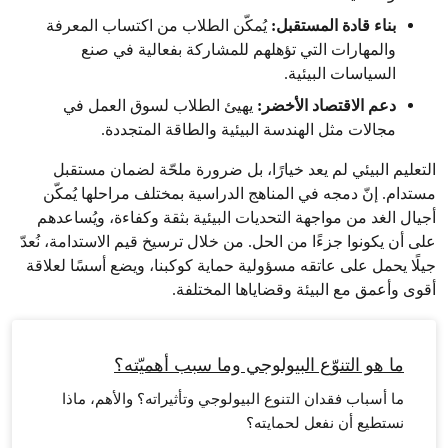
بناء قادة المستقبل:
يُمكّن الطلاب من اكتساب المعرفة
والمهارات التي تؤهلهم للمشاركة بفعالية في صنع
السياسات البيئية.
دعم الاقتصاد الأخضر:
يهيئ الطلاب لسوق العمل في
مجالات مثل الهندسة البيئية والطاقة المتجددة.
التعليم البيئي لم يعد خيارًا، بل ضرورة ملحّة لضمان مستقبل
مستدام. إنّ دمجه في المناهج الدراسية بمختلف مراحلها يُمكّن
أجيال الغد من مواجهة التحديات البيئية بثقة وكفاءة، ويُساعدهم
على أن يكونوا جزءًا من الحل. من خلال ترسيخ قيم الاستدامة، نُعدّ
جيلًا يحمل على عاتقه مسؤولية حماية كوكبنا، ويضع أسسًا لعلاقة
أقوى وأعمق مع البيئة وقضاياها المختلفة.
ما هو التنوّع البيولوجي وما سبب أهميّته؟
ما أسباب فقدان التنوع البيولوجي وتأثيراته؟ والأهم، ماذا
نستطيع أن نفعل لحمايته؟