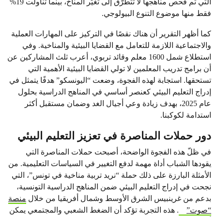
التي تم فحص مناهجها لا تتطرّق إلى تغيّر المناخ، بينما تناولت 19%
فقط منها موضوع التنوع البيولوجي.
كما أظهر التقرير أن هناك نقصًا في التركيز على المهارات العملية
والاجتماعية اللازمة للتعامل مع القضايا البيئية والمناخية. وفي
استطلاع شمل 1600 معلم وقائد تربوي، أعرب ثلث المشاركين عن
أن برامج تدريب المعلمين لا تولي القضايا البيئية الأهمية التي
تستحقها. استجابة لهذه الفجوة، وضعت “اليونسكو” هدفًا يتمثل في
إدراج التعليم البيئي كعنصر أساسي في المناهج الدراسية بحلول
عام 2025، بهدف زيادة وعي أجيال الغد وضمان مستقبل أكثر
استدامة لكوكبنا.
دور حملات المناصرة في تعزيز التعليم البيئي
في ظلّ هذه الفجوة الواضحة، أصبحت حملات المناصرة التي
يقودها الشباب أداة مهمة لدفع التغيير في السياسات التعليمية. من
الأمثلة البارزة على ذلك حملة “نريد تربية مناخية في تونس”، التي
نجحت في إدراج التعليم البيئي ضمن المناهج الدراسية التونسية،
بدعم من غرينبيس الشرق الأوسط وشمال أفريقيا من خلال
منصة
“صوت”
. هذه التجربة تؤكد أن الضغط الشعبي والمجتمعي يمكن