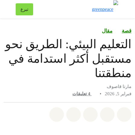
تبد
تبرع
قائمة
قصة
مقال
التعليم البيئي: الطريق نحو
مستقبل أكثر استدامة في
منطقتنا
مارتا قاصوف
فبراير 5, 2026
•
4
تعليقات
شارك على whatsapp
شارك على facebook
شارك على twitter
شارك عبر email
share on bluesky