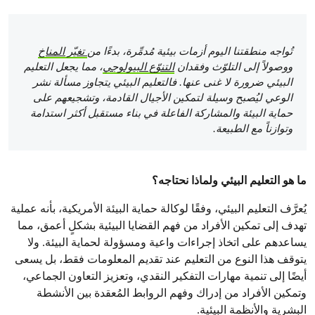
تُواجه منطقتنا اليوم أزمات بيئية مُدمِّرة، بدءًا من
تغيّر المناخ
ووصولاً إلى التلوّث وفقدان
التنوّع البيولوجي
، مما يجعل التعليم
البيئي ضرورة لا غنى عنها. فالتعليم البيئي يتجاوز مسألة نشر
الوعي ليُصبح وسيلة لتمكين الأجيال القادمة، وتشجيعهم على
حماية البيئة والمشاركة الفاعلة في بناء مستقبل أكثر استدامة
وتوازناً مع الطبيعة.
ما هو التعليم البيئي ولماذا نحتاجه؟
يُعرَّف التعليم البيئي، وفقًا لوكالة حماية البيئة الأمريكية، بأنه عملية
تهدف إلى تمكين الأفراد من فهم القضايا البيئية بشكلٍ أعمق، مما
يساعدهم على اتخاذ إجراءات واعية ومسؤولة لحماية البيئة. ولا
يتوقف هذا النوع من التعليم عند تقديم المعلومات فقط، بل يسعى
أيضًا إلى تنمية مهارات التفكير النقدي، وتعزيز التعاون الجماعي،
وتمكين الأفراد من إدراك وفهم الروابط المُعقدة بين الأنشطة
البشرية والأنظمة البيئية.