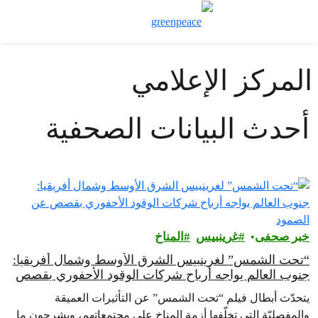
تبديل نموذج ال
قائمة
المركز الإعلامي
أحدث البيانات الصحفية
خبر صحفى
غرينبيس‎
المناخ
“تحت الشمس” لغرينبيس الشرق الأوسط وشمال أفريقيا:
جنوب العالم يواجه أرباح شركات الوقود الأحفوري بقصص
عن الصمود
يتحدّث أبطال فيلم “تحت الشمس” عن التأثيرات العميقة
والمفصليّة التي تخلّفها أزمة المناخ على مجتمعاتهم، ويشرحون ما