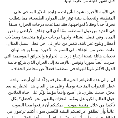
قبل أشهر قليلة من كارثة ليبيا.
في الآونة الأخيرة، شهدنا تأثيرات متزايدة للتغيّر المناخي على
المنطقة، ولتحديات بيئية تؤثر على الموارد الطبيعية، مما يتطلب
تحركاً جدياً وفعّالاً لمواجهتها. فقد تصاعدت درجات الحرارة صيفاً
في العديد من دول المنطقة، ممّا أدى إلى جفاف الأراضي ونقص
المياه. وفي فصل الشتاء، واجهنا درجات حرارة منخفضة ومعدّلات
أمطار وثلوج غير ثابتة، تتغير من عامٍ إلى آخر. فعلى سبيل المثال،
عانت مصر من الجفاف في السنوات الأخيرة، بينما يواجه لبنان
تحديات هائلة نتيجة ارتفاع درجات الحرارة والحرائق الموسمية التي
ضربت أيضاً سوريا وتونس، بالإضافة إلى العراق الذي يتربّع قائمة
الدول الأكثر تلوثاً للهواء في منطقتنا فضلاً عن مخاطر الجفاف.
إن توالي هذه الظواهر الجوية المتطرفة يؤكّد لنا أن أرضنا تواجه
خطر التغيرات المناخية يومياً، وعلى مدار العام. هذا الخطر لم يعد
مجرّد حديث نظري، بل أصبح واقعاً مؤلماً يؤثّر على حياة الملايين
حول العالم. لكن، هل يمكننا التحرّك والتغيير نحو الأفضل؟ بكل
تأكيد! من خلال
منصة صوت
يمكنكم أن ترفعوا معنا الصوت
عالياً وأن تطلقوا عرائضكم البيئية للتّغيير. سواء أكنتم ترغبون في
إطلاق حملة بشأن تأثيرات تغيّر المناخ، أو من أجل الحدّ من التلوث