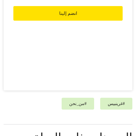
انضم إلينا
#
غرينبيس‎
#
من_نحن