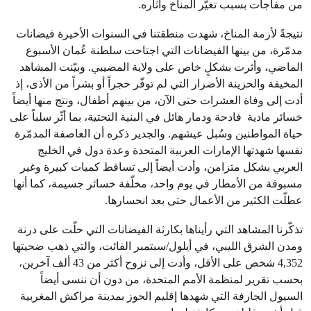
من مفاجآت بسبب تغيّر المناخ وآثاره.
نتيجةً لأزمة المناخ، شهدت منطقتنا في السنوات الأخيرة فيضانات
مدمّرة، من بينها الفيضانات التي اجتاحت سلطنة عُمان الأسبوع
الماضي، وأثرت بشكلٍ خاص على ولاية المضيبي. وبيّنت المشاهد
المخيفة والحزينة الأضرار التي لم توفّر حجراً أو بشراً من الأذى، إذ
أدت إلى وفاة العشرات حتى الآن، من بينهم أطفال، ونتج منها أيضاً
خسائر مادية فادحة ودمار هائل في البنية التحتية، بما أثّر سلباً على
حياة المواطنين وسُبل عيشهم. والجدير ذكره أن العاصفة المدمّرة
نفسها شهدتها الإمارات العربية المتحدة وعدة دول في الخليج
العربي بشكل متزامن، وأدت أيضاً إلى تساقط كميات كبيرة وغير
مسبوقة من الأمطار في يوم واحد، مخلّفة خسائر جسيمة، كما أنها
عطلّت الكثير من الأعمال حتى بعد انحسارها.
تذكّرنا المشاهد التي رأيناها بكارثة الفيضانات التي حلّت على درنة
ومدن الشرق الليبي، في أيلول/سبتمبر الفائت، والتي ذهب ضحيتها
4,352 شخص على الأقل، وأدت إلى نزوح أكثر من 43 ألف آخرين،
بحسب تقرير لمنظمة الأمم المتحدة، من دون أن ننسى أيضاً
السيول الجارفة التي شهدها إقليم الحوز بمدينة مراكش المغربية