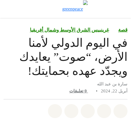
تبديل نموذج ال
قائمة
قصة
غرينبيس الشرق الأوسط وشمال أفريقيا
في اليوم الدولي لأمنا
الأرض، “صوت” يعايدك
ويجدّد عهده بحمايتك!
سارة بن عبد الله
أبريل 22, 2024
•
0
تعليقات
شارك على whatsapp
شارك على facebook
شارك على twitter
شارك عبر email
share on bluesky