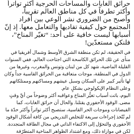
حرائق الغابات والمساحات الحرجية أكثر تواتراً
وأكثر تطرفاً في كل مناطق العالم تقريباً،
وأصبح من الضروري نشر الوعي بين أفراد
المجتمع حول كيفية تفاديها والتعامل معها. إذ إنّ
أسبابها ليست خافية على أحد: “تغيّر المناخ”،
فلنكن مستعدّين!
في الحقيقة، لم تكن منطقة الشرق الأوسط وشمال أفريقيا في
منأى عن تلك الحرائق الكاسحة التي اجتاحت العالم، ففي السنوات
القليلة الماضية، شهد كل من لبنان وتونس والمغرب، وغيرها من
الدول في المنطقة، موجات متعاقبة من الحرائق القاسية جداً وكان
لها تأثير كبير على السكان وسبل عيشهم ومساكنهم وممتلكاتهم
وعلى النظام الإيكولوجي بشكلٍ عام.
اليوم، باتت أسباب تغيُّر المناخ وعواقبه أكثر وضوحاً من أيِّ وقتٍ
مضى. الوقود الأحفوري يقتلنا. والحال أن حرائق الغابات، كما
الفيضانات وموجات الحر القاسية، ستصبح أكثر تواتراً وأكثر حدّة ما
لم تُتّخذ إجراءات سريعة للتخلص التدريجي من كافة أشكال الوقود
الأحفوري والتحوّل إلى الاكتفاء الذاتي في مجال الطاقة المتجددة.
لكن في موازاة ذلك، ومع اشتداد الظواهر المناخية المتطرّفة