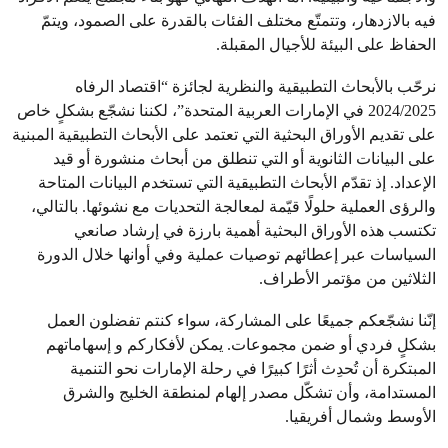
فيه بالازدهار، وتتمتّع مختلف الفئات بالقدرة على الصمود، ويتمّ
الحفاظ على البيئة للأجيال المقبلة.
نرحّب بالأبحاث التطبيقية والنظرية لجائزة “اقتصاد الرفاه
2024/2025 في الإمارات العربية المتحدة”، لكننا نشجّع بشكلٍ خاص
على تقديم الأوراق البحثية التي تعتمد على الأبحاث التطبيقية المبنية
على البيانات الثانوية أو التي تنطلق من أبحاث منشورة أو قيد
الإعداد. إذ تقدّم الأبحاث التطبيقية التي تستخدم البيانات المتاحة
والرؤى العملية حلولًا قيّمة لمعالجة التحديات مع نشوئها. بالتالي،
تكتسب هذه الأوراق البحثية أهمية بارزة في إرشاد صانعي
السياسات عبر إعطائهم توصيات عملية وفي أوانها خلال الدورة
الثلاثين من مؤتمر الأطراف.
إنّنا نشجّعكم جميعًا على المشاركة، سواء كنتم تفضلون العمل
بشكلٍ فردي أو ضمن مجموعات. يمكن لأفكاركم و إسهاماتهم
المبتكرة أن تُحدِث أثرًا كبيرًا في رحلة الإمارات نحو التنمية
المستدامة، وأن تشكّل مصدر إلهام لمنطقة الخليج والشرق
الأوسط وشمال أفريقيا.