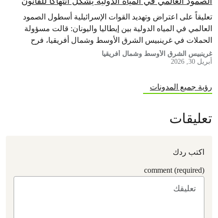
الصمود العالمي في المياه الدولية يشكّل انتهاكاً للقانون
الدولي الإنساني
تعليقاً على اعتراض وتهديد القوات الإسرائيلية أسطول الصمود
العالمي في المياه الدولية بين إيطاليا واليونان: قالت مسؤولة
الحملات في غرينبيس الشرق الأوسط وشمال أفريقيا، فرح
الحطاب، من على متن سفينة…
غرينبيس الشرق الأوسط وشمال أفريقيا
أبريل 30, 2026
رؤية جميع المدونات
تعليقات
اكتب ردك
comment (required)