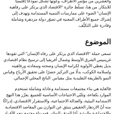
والعشرين من مؤتمر الأطراف، وكونها تشكّل نموذجًا إقليميًا
للابتكار. من هنا، تسلّط جائزة “الاقتصاد الذي يرتكز على رفاهية
الإنسان” الضوء على ممارسات التنمية المستدامة وتهدف إلى
إشراك جميع الأطراف المعنية في تصوّر دولة مزدهرة وشاملة
وقادرة على التكيُّف.
الموضوع
تسعى حملة “الاقتصاد الذي يرتكز على رفاه الإنسان” التي تقودها
غرينبيس الشرق الأوسط وشمال أفريقيا إلى ترسيخ نظام اقتصادي
بديل يعطي الأولوية لكرامة الإنسان وصحته وسعادته ورفاهيته
ولسلامة الكوكب، بدلًا من التركيز حصرًا على تحقيق الأرباح وقياس
النمو بالطريقة التقليدية مثل مقياس الناتج المحلي الإجمالي.
فالغاية هي بناء مجتمعات مستدامة وعادلة وشاملة تستخدِم
الموارد بكفاءة، وتلبّي الاحتياجات الأساسية للجميع. يعزّز هذا النهج
الاستدامة البيئية، والعدالة الاجتماعية، والاستقرار الاقتصادي، إدراكًا
منه أنّ الازدهار الحقيقي ينبثق عن التوازن بين المقاصد الاقتصادية
والاجتماعية والبيئية. أمّا الهدف النهائي فهو بناء مجتمع ينعم الأفراد