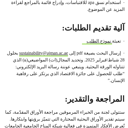
· استخدام نسق apa للاقتباسات، وإدراج قائمة بالمراجع لقراءة
المزيد عن الموضوع.
آلية تقديم الطلبات:
· تعبئة
نموذج الطلب
· إرسال البحث بصيغة pdf إلى
sustainability@ajman.ac.ae
بحلول
28 شباط\فبراير 2025. وتحديد المجال(ات) المواضيعي(ة) الذي
تتناوله الورقة البحثية. وينبغي عوننة رسالة البريد الإلكتروني:
“طلب للحصول على جائزة الاقتصاد الذي يرتكز على رفاهية
الإنسان.”
المراجعة والتقدير:
ستتولى لجنة من الخبراء المرموقين مراجعة الأوراق المقدّمة، كما
سيتم تقدير الأوراق البحثية المختارة التي تتميّز برؤيتها وابتكارها.
تُعرض الأفكار المتميزة في فعالية شبكة المناخ الجامعية الجامعات