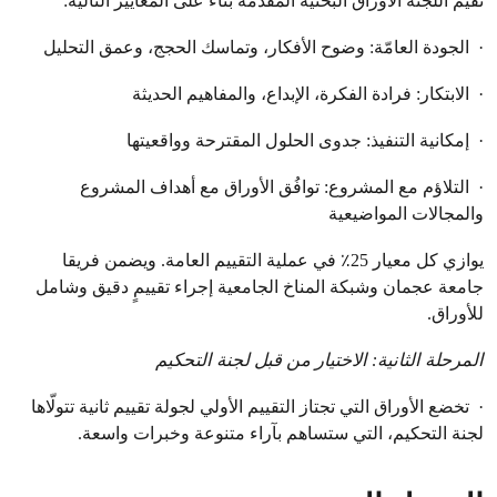
تُقيِّم اللجنة الأوراق البحثية المقدّمة بناءً على المعايير التالية:
· الجودة العامّة: وضوح الأفكار، وتماسك الحجج، وعمق التحليل
· الابتكار: فرادة الفكرة، الإبداع، والمفاهيم الحديثة
· إمكانية التنفيذ: جدوى الحلول المقترحة وواقعيتها
· التلاؤم مع المشروع: توافُق الأوراق مع أهداف المشروع
والمجالات المواضيعية
يوازي كل معيار 25٪ في عملية التقييم العامة. ويضمن فريقا
جامعة عجمان وشبكة المناخ الجامعية إجراء تقييمٍ دقيق وشامل
للأوراق.
المرحلة الثانية: الاختيار من قبل لجنة التحكيم
· تخضع الأوراق التي تجتاز التقييم الأولي لجولة تقييم ثانية تتولّاها
لجنة التحكيم، التي ستساهم بآراء متنوعة وخبرات واسعة.