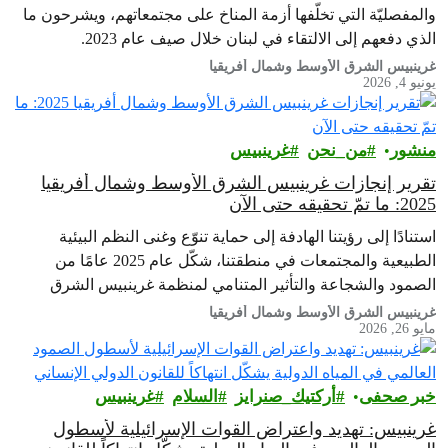
والمفصليّة التي تخلّفها أزمة المناخ على مجتمعاتهم، ويشرحون ما
الذي دفعهم إلى الالتقاء في لبنان خلال صيف عام 2023.
غرينبيس الشرق الأوسط وشمال أفريقيا
يونيو 4, 2026
منشور
من_نحن
غرينبيس‎
تقرير إنجازات غرينبيس الشرق الأوسط وشمال أفريقيا
2025: ما تمّ تحقيقه حتى الآن
استنادًا إلى رؤيتنا الهادفة إلى حماية تنوّع وغنى النظم البيئية
الطبيعية والمجتمعات في منطقتنا، شكّل عام 2025 عامًا من
الصمود والشجاعة والتأثير المتنامي لمنظمة غرينبيس الشرق
الأوسط وشمال أفريقيا
غرينبيس الشرق الأوسط وشمال أفريقيا
مايو 26, 2026
خبر صحفى
أركتيك_صنرايز
السلام
غرينبيس‎
غرينبيس: تهديد واعتراض القوات الإسرائيلية لأسطول