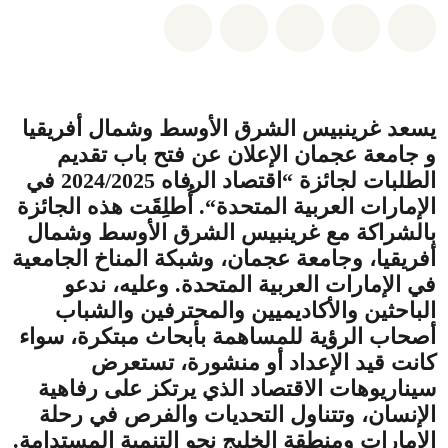
شارك على whatsapp
شارك على facebook
شارك على twitter
شارك عبر email
share on bluesky
يسعد
غرينبيس الشرق الأوسط وشمال أفريقيا
و جامعة عجمان الإعلان عن فتح باب تقديم
الطلبات لجائزة “
اقتصاد الرفاه 2024/2025 في
الإمارات العربية المتحدة
“. أُطلِقَت هذه الجائزة
بالشراكة مع غرينبيس الشرق الأوسط وشمال
أفريقيا، وجامعة عجمان، وشبكة المناخ الجامعية
في الإمارات العربية المتحدة. وعليه، ندعو
الباحثين والأكاديميين والمحترفين والشباب
أصحاب الرؤية للمساهمة بأبحاث مبتكرة، سواء
كانت قيد الإعداد أو منشورة، تستعرض
سيناريوهات الاقتصاد الذي يرتكز على رفاهية
الإنسان، وتتناول التحديات والفرص في رحلة
الإمارات ومنطقة الخليج نحو التنمية المستدامة.