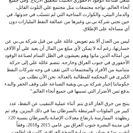
سعي صناعة الوقود الأحفوري الحثيث لتحقيق الأرباح. وفي جميع
أنحاء العالم، تواجه مجتمعات مثل مجتمع علي التلوث القاتل،
والدمار البيئي، والكوارث المناخية التي لم تتسبّب في حدوثها، في
حين تجني شركة بي.بي وغيرها من عمالقة النفط المليارات دون
أي مساءلة على الإطلاق.
ليس من العدل ألا يتم تعويض عائلة علي من قبل شركة بي.بي عن
خسارتها، رغم أنه لا يمكن لأي مبلغ من المال أن يعيد علي أو الآلاف
من أمثاله الذين ماتوا وهم يعيشون في الظل السام لصناعة الوقود
الأحفوري في جنوب العراق وخارجه. تنضم عائلة علي إلى حركة
متنامية من الأفراد والمجتمعات التي تقف في وجه شركات النفط
الكبرى في المحكمة للمطالبة بالعدالة. نحن الآن نطلب من
حكوماتنا إجبار شركة بي.بي وبقية الصناعة على وقف الحفر والبدء
بدفع ثمن الأضرار التي تسببها في جميع أنحاء العالم.”
ينتج من حرق الغاز الذي يتم أثناء عملية التنقيب عن النفط، عدد
كبير من الملوثات المرتبطة بالسرطان بما في ذلك البنزين. وقد تم
ربطهذه الممارسة بارتفاع معدلات الإصابة بالسرطان بنسبة 20٪
في مدينة البصرة جنوب العراق بين عامي 2015 و2018، وفقاً
لتقرير سرّي صادر عن وزارة الصحة العراقية، كانت قد اطلعت