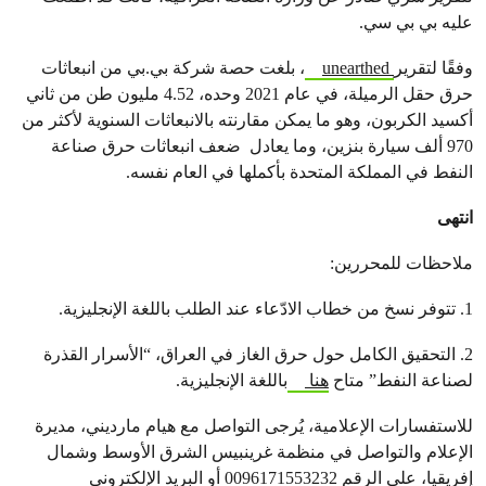
عليه بي بي سي.
وفقًا لتقرير
unearthed
، بلغت حصة شركة بي.بي من انبعاثات
حرق حقل الرميلة، في عام 2021 وحده، 4.52 مليون طن من ثاني
أكسيد الكربون، وهو ما يمكن مقارنته بالانبعاثات السنوية لأكثر من
970 ألف سيارة بنزين، وما يعادل ضعف انبعاثات حرق صناعة
النفط في المملكة المتحدة بأكملها في العام نفسه.
انتهى
ملاحظات للمحررين:
1. تتوفر نسخ من خطاب الادّعاء عند الطلب باللغة الإنجليزية.
2. التحقيق الكامل حول حرق الغاز في العراق، “الأسرار القذرة
لصناعة النفط” متاح
هنا
باللغة الإنجليزية.
للاستفسارات الإعلامية، يُرجى التواصل مع هيام مارديني، مديرة
الإعلام والتواصل في منظمة غرينبيس الشرق الأوسط وشمال
إفريقيا، على الرقم 0096171553232 أو البريد الإلكتروني