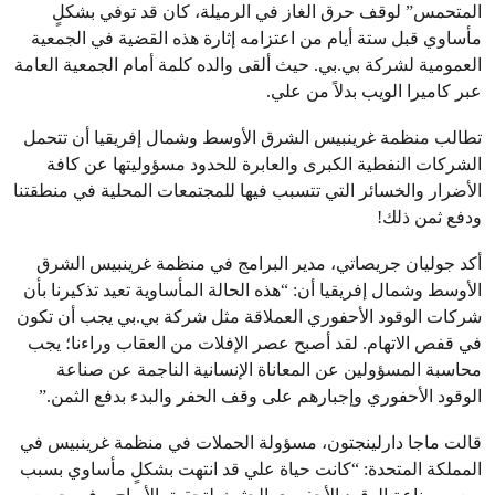
المتحمس” لوقف حرق الغاز في الرميلة، كان قد توفي بشكلٍ
مأساوي قبل ستة أيام من اعتزامه إثارة هذه القضية في الجمعية
العمومية لشركة بي.بي. حيث ألقى والده كلمة أمام الجمعية العامة
عبر كاميرا الويب بدلاً من علي.
تطالب منظمة غرينبيس الشرق الأوسط وشمال إفريقيا أن تتحمل
الشركات النفطية الكبرى والعابرة للحدود مسؤوليتها عن كافة
الأضرار والخسائر التي تتسبب فيها للمجتمعات المحلية في منطقتنا
ودفع ثمن ذلك!
أكد جوليان جريصاتي، مدير البرامج في منظمة غرينبيس الشرق
الأوسط وشمال إفريقيا أن: “هذه الحالة المأساوية تعيد تذكيرنا بأن
شركات الوقود الأحفوري العملاقة مثل شركة بي.بي يجب أن تكون
في قفص الاتهام. لقد أصبح عصر الإفلات من العقاب وراءنا؛ يجب
محاسبة المسؤولين عن المعاناة الإنسانية الناجمة عن صناعة
الوقود الأحفوري وإجبارهم على وقف الحفر والبدء بدفع الثمن.”
قالت ماجا دارلينجتون، مسؤولة الحملات في منظمة غرينبيس في
المملكة المتحدة: “كانت حياة علي قد انتهت بشكلٍ مأساوي بسبب