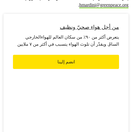
.
hmardini@greenpeace.org
من أجل هواء صحيّ ونظيف
يتعرض أكثر من ٩٠٪ من سكان العالم للهواءالخارجي
السامّ. ويقدّر أن تلوث الهواء يتسبب في أكثر من ٧ ملايين
حالة وفاة مبكرة في جميع أنحاء العالم سنويًا.
انضم إلينا