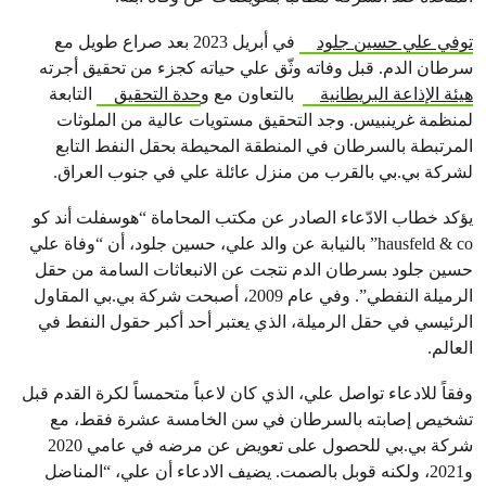
توفي علي حسين جلود
في أبريل 2023 بعد صراع طويل مع
سرطان الدم. قبل وفاته وثّق علي حياته كجزء من تحقيق أجرته
هيئة الإذاعة البريطانية
بالتعاون مع و
حدة التحقيق
التابعة
لمنظمة غرينبيس. وجد التحقيق مستويات عالية من الملوثات
المرتبطة بالسرطان في المنطقة المحيطة بحقل النفط التابع
لشركة بي.بي بالقرب من منزل عائلة علي في جنوب العراق.
يؤكد خطاب الادّعاء الصادر عن مكتب المحاماة “هوسفلت أند كو
hausfeld & co” بالنيابة عن والد علي، حسين جلود، أن “وفاة علي
حسين جلود بسرطان الدم نتجت عن الانبعاثات السامة من حقل
الرميلة النفطي”. وفي عام 2009، أصبحت شركة بي.بي المقاول
الرئيسي في حقل الرميلة، الذي يعتبر أحد أكبر حقول النفط في
العالم.
وفقاً للادعاء تواصل علي، الذي كان لاعباً متحمساً لكرة القدم قبل
تشخيص إصابته بالسرطان في سن الخامسة عشرة فقط، مع
شركة بي.بي للحصول على تعويض عن مرضه في عامي 2020
و2021، ولكنه قوبل بالصمت. يضيف الادعاء أن علي، “المناضل