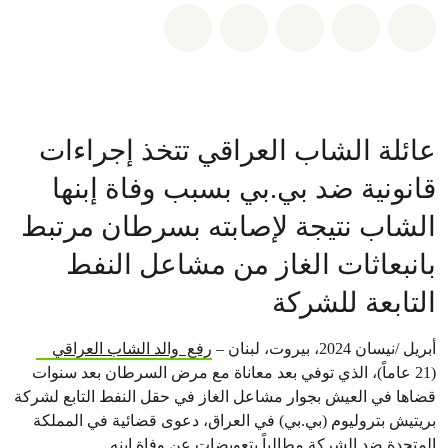
شارك على whatsapp
شارك على facebook
شارك على twitter
شارك عبر email
share on bluesky
عائلة الشاب العراقي تتخذ إجراءات
قانونية ضد بي.بي بسبب وفاة إبنها
الشاب نتيجة لإصابته بسرطان مرتبط
بانبعاثات الغاز من مشاعل النفط
التابعة للشركة
أبريل /نيسان 2024، بيروت، لبنان –
رفع والد الشاب العراقي
(21 عاماً)، الذي توفي بعد معاناة مع مرض السرطان بعد سنوات
قضاها في العيش بجوار مشاعل الغاز في حقل النفط التابع لشركة
بريتيش بتروليوم (بي.بي) في العراق، دعوى قضائية في المملكة
المتحدة ضد الشركة مطالباً بتعويضات عن وفاة ابنه.