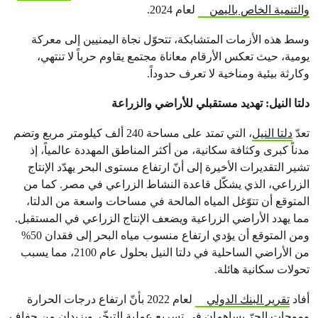
والتنمية الخاص باليمن
لعام 2024.
وسط هذه الأزمات المتشابكة، تتحوّل نجاة اليمنيين إلى معركة
يومية، حيث تعكس الأرقام معاناة مجتمع يقاوم حرباً لا تنتهي،
وكارثة بيئية ومناخية لا تعرف حدوداً.
دلتا النيل: تهديد مستقبلي للأراضي والزراعة
تعدّ
دلتا النيل
، التي تمتد على مساحة 240 ألف كيلومتر مربع وتضم
مدناً كبرى وكثافة سكانية، من أكثر المناطق المهددة عالمياً، إذ
تشير التقديرات الأخيرة إلى أنّ ارتفاع مستوى البحر يهدّد الإنتاج
الزراعي، الذي يشكّل قاعدة النشاط الزراعي في مصر. كما من
المتوقع أن تتوّغل المياه المالحة في مساحات واسعة من الدلتا،
مما يهدد الأراضي الزراعية ويضعف الإنتاج الزراعي في المستقبل.
ومن المتوقع أن يؤدي ارتفاع منسوب مياه البحر إلى فقدان 50%
من الأراضي الساحلية في دلتا النيل بحلول عام 2100، مما يسبب
تحولات سكانية هائلة.
أفاد
تقرير البنك الدولي
لعام 2022 بأنّ ارتفاع درجات الحرارة
وموجات الحرّ يساهمان في تسريع عملية التبخّر ويزيدان من جفاف