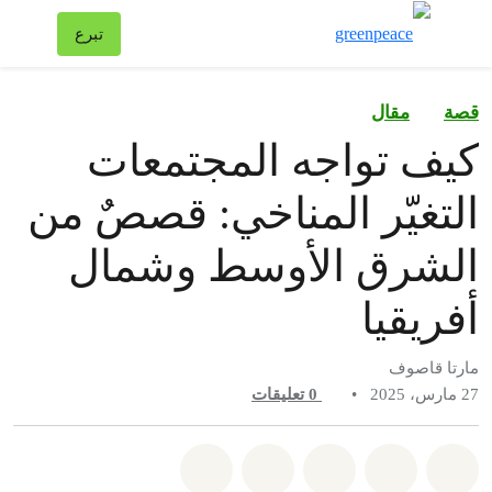
تبد
تبرع
قائمة
قصة
مقال
كيف تواجه المجتمعات
التغيّر المناخي: قصصٌ من
الشرق الأوسط وشمال
أفريقيا
مارتا قاصوف
27 مارس، 2025
•
0
تعليقات
شارك على whatsapp
شارك على facebook
شارك على twitter
شارك عبر email
share on bluesky