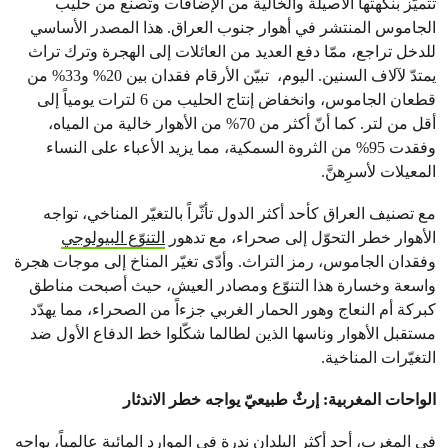
تتميّز بنكهتها الأصيلة والخالية من الإضافات وتُصنع من حليب
الجاموس المنتشر في أهوار جنوب العراق. هذا المصدر الأساسي
للدخل تراجع، ممّا دفع العديد من العائلات إلى الهجرة وترك تراث
يمتدّ لآلاف السنين. اليوم، تبيّن الأرقام فقدان بين 20% و33% من
قطعان الجاموس، وانخفاض إنتاج الحليب من 6 لترات يومياً إلى
أقل من لتر. كما أنّ أكثر من 70% من الأهوار خالية من المياه،
وفقدت 95% من الثروة السمكية، مما يزيد الأعباء على النساء
المعيلات لأسرِهنَّ.
مع تصنيف العراق كأحد أكثر الدول تأثّراً بالتغيّر المناخي، تواجه
الأهوار خطر التحوّل إلى صحراء، مع تدهور
التنوّع البيولوجي
وفقدان الجاموس، رمز التراث. وأدّى تغيّر المناخ إلى موجات هجرة
واسعة وخسارة هذا التنوّع ومصادر العيش، حيث أصبحت مناطق
كبركة أم النعاج وهور الحمار الغربي جزءاً من الصحراء، مما يهدّد
مستقبل الأهوار وناسها الذين لطالما شكّلوا خط الدفاع الأول ضد
التغيّرات المناخية.
الواحات المغربية: إرثٌ طبيعيّ يواجه خطر الاندثار
في المغرب، أحد أكثر البلدان ندرة في الموارد المائية عالمياً، يواجه