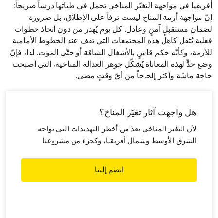
أفريقيا في مواجهة التغيّر المناخي تحمل في طياتها درساً صريحاً:
إنّ مواجهة أزمة المناخ ليست ترفاً على الإطلاق، بل ضرورة
لضمان مستقبلٍ آمنٍ وعادل. كل يوم يُهدر من دون اتخاذ خطوات
فعلية يُثقل كاهل هذه المجتمعات التي تقف عند الخطوط الأمامية
للأزمة، وكأنّه حكم قاسٍ بالأشغال الشاقة أو حتّى الموت. لذا، فإنّ
وضع حدٍّ لهذه المعاناة يُشكّل جوهر العدالة المناخية، التي أصبحت
حاجة ماسّة وأكثر إلحاحاً من أيّ وقتٍ مضى.
هل واجهت آثار تغيّر المناخ؟
لأن التغير المناخي يعدّ من أخطر التهديدات التي تواجه
الشرق الأوسط وشمال أفريقيا، وكجزء من مشروعنا
التوعوي لمواجهة آثاره والتكيّف معها، نريد أن نسمع منك،
ومن المواطنين في جميع أنحاء المنطقة الذين يشهدون
انضم إلينا
على التغيرات من حولهم، تلك التي تسبَّبَ بها الاحترار
العالمي.