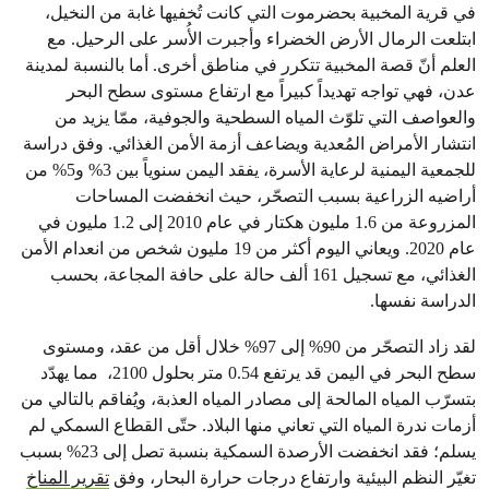
في قرية المخبية بحضرموت التي كانت تُخفيها غابة من النخيل،
ابتلعت الرمال الأرض الخضراء وأجبرت الأُسر على الرحيل. مع
العلم أنّ قصة المخبية تتكرر في مناطق أخرى. أما بالنسبة لمدينة
عدن، فهي تواجه تهديداً كبيراً مع ارتفاع مستوى سطح البحر
والعواصف التي تلوّث المياه السطحية والجوفية، ممّا يزيد من
انتشار الأمراض المُعدية ويضاعف أزمة الأمن الغذائي. وفق دراسة
للجمعية اليمنية لرعاية الأسرة، يفقد اليمن سنوياً بين 3% و5% من
أراضيه الزراعية بسبب التصحّر، حيث انخفضت المساحات
المزروعة من 1.6 مليون هكتار في عام 2010 إلى 1.2 مليون في
عام 2020. ويعاني اليوم أكثر من 19 مليون شخص من انعدام الأمن
الغذائي، مع تسجيل 161 ألف حالة على حافة المجاعة، بحسب
الدراسة نفسها.
لقد زاد التصحّر من 90% إلى 97% خلال أقل من عقد، ومستوى
سطح البحر في اليمن قد يرتفع 0.54 متر بحلول 2100، مما يهدّد
بتسرّب المياه المالحة إلى مصادر المياه العذبة، ويُفاقم بالتالي من
أزمات ندرة المياه التي تعاني منها البلاد. حتّى القطاع السمكي لم
يسلم؛ فقد انخفضت الأرصدة السمكية بنسبة تصل إلى 23% بسبب
تغيّر النظم البيئية وارتفاع درجات حرارة البحار، وفق
تقرير المناخ