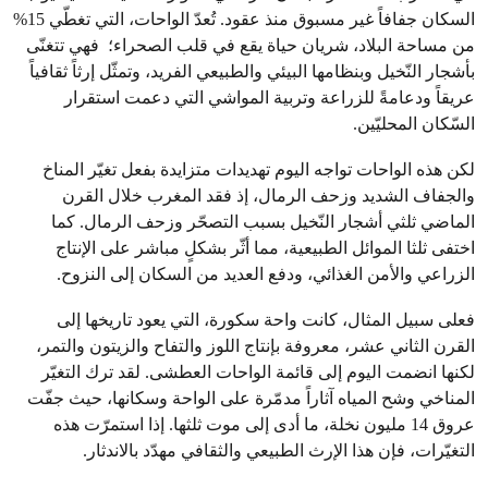
السكان جفافاً غير مسبوق منذ عقود. تُعدّ الواحات، التي تغطّي 15%
من مساحة البلاد، شريان حياة يقع في قلب الصحراء؛ فهي تتغنّى
بأشجار النّخيل وبنظامها البيئي والطبيعي الفريد، وتمثّل إرثاً ثقافياً
عريقاً ودعامةً للزراعة وتربية المواشي التي دعمت استقرار
السّكان المحليّين.
لكن هذه الواحات تواجه اليوم تهديدات متزايدة بفعل تغيّر المناخ
والجفاف الشديد وزحف الرمال، إذ فقد المغرب خلال القرن
الماضي ثلثي أشجار النّخيل بسبب التصحّر وزحف الرمال. كما
اختفى ثلثا الموائل الطبيعية، مما أثّر بشكلٍ مباشر على الإنتاج
الزراعي والأمن الغذائي، ودفع العديد من السكان إلى النزوح.
فعلى سبيل المثال، كانت واحة سكورة، التي يعود تاريخها إلى
القرن الثاني عشر، معروفة بإنتاج اللوز والتفاح والزيتون والتمر،
لكنها انضمت اليوم إلى قائمة الواحات العطشى. لقد ترك التغيّر
المناخي وشح المياه آثاراً مدمّرة على الواحة وسكانها، حيث جفّت
عروق 14 مليون نخلة، ما أدى إلى موت ثلثها. إذا استمرّت هذه
التغيّرات، فإن هذا الإرث الطبيعي والثقافي مهدّد بالاندثار.