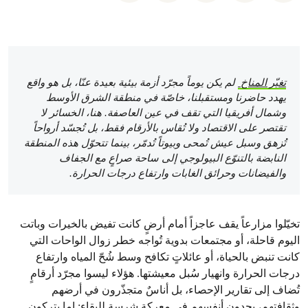
تغيّر المناخ
لم يكن يوماً مجرّد أزمة بيئية بعيدة عنّا، بل هو واقع
يهدد حاضرنا ومستقبلنا، خاصّة في منطقة الشرق الأوسط
وشمال أفريقيا التي تقف في عين العاصفة. هنا، الخسائر لا
تقتصر على الاقتصاد ولا تُقاس بالأرقام فقط، بل تُجسّد أرواحاً
تُزهق وسبل عيش تُمحى وبيوتاً تُدمّر، بينما تتحوّل هذه المنطقة
النابضة بالتنوّع البيولوجي إلى ساحة صراعٍ مع الجفاف
والفيضانات وحرائق الغابات وارتفاع درجات الحرارة.
تخيّلوا مزارعاً يقف عاجزاً أمام أرضٍ كانت تفيض بالخيرات وباتت
اليوم قاحلة، أو مجتمعات بدوية تُواجه خطر زوال الواحات التي
كانت تنبض بالحياة، أو عائلاتٍ تكافح وسط شُحّ المياه وارتفاع
درجات الحرارة وانهيار سُبل معيشتها. هؤلاء ليسوا مجرّد أرقامٍ
تُضاف إلى تقارير الإحصاء، بل أناسٌ متجذّرون في أرضهم
وثقافتهم، يجدون أنفسهم في معركةٍ شرسةٍ للبقاء: إما يتركون