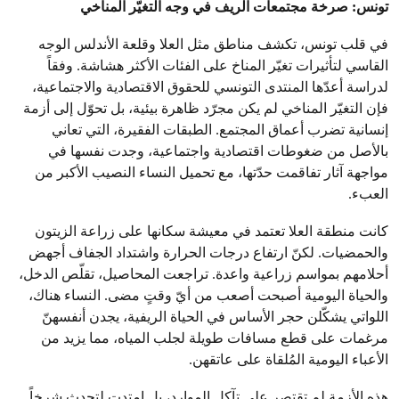
تونس: صرخة مجتمعات الريف في وجه التغيّر المناخي
في قلب تونس، تكشف مناطق مثل العلا وقلعة الأندلس الوجه
القاسي لتأثيرات تغيّر المناخ على الفئات الأكثر هشاشة. وفقاً
لدراسة أعدّها المنتدى التونسي للحقوق الاقتصادية والاجتماعية،
فإن التغيّر المناخي لم يكن مجرّد ظاهرة بيئية، بل تحوّل إلى أزمة
إنسانية تضرب أعماق المجتمع. الطبقات الفقيرة، التي تعاني
بالأصل من ضغوطات اقتصادية واجتماعية، وجدت نفسها في
مواجهة آثار تفاقمت حدّتها، مع تحميل النساء النصيب الأكبر من
العبء.
كانت منطقة العلا تعتمد في معيشة سكانها على زراعة الزيتون
والحمضيات. لكنّ ارتفاع درجات الحرارة واشتداد الجفاف أجهض
أحلامهم بمواسم زراعية واعدة. تراجعت المحاصيل، تقلّص الدخل،
والحياة اليومية أصبحت أصعب من أيّ وقتٍ مضى. النساء هناك،
اللواتي يشكّلن حجر الأساس في الحياة الريفية، يجدن أنفسهنّ
مرغمات على قطع مسافات طويلة لجلب المياه، مما يزيد من
الأعباء اليومية المُلقاة على عاتقهن.
هذه الأزمة لم تقتصر على تآكل الموارد، بل امتدت لتحدث شرخاً