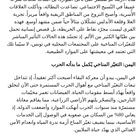
عميقاً في النّسيج الاجتماعي. تصاعدت البطالة، وتآكلت العلاقات
الأُسرية، وأصبح النزوح من المناطق الريفية واقعاً مريراً. تجربة
العلا وقلعة الأندلس تشكّلان مثالاً حياً ضمن مشهد أوسع. فهذه
القرى ليست مجرّد نقاط على الخريطة، بل قصص إنسانية تحمل
بين طيّاتها الكثير من الألم. إذ تجسّد هذه الحالات التأثير المباشر
للتغيّرات المناخية على المجتمعات المحلية في تونس، لا سيّما تلك
التي تعتمد في معيشتها على الموارد الطبيعية.
اليمن: التغيّر المناخي يُكمل ما بدأته الحرب
في اليمن، يبدو أن معركة البقاء أصبحت أكثر تعقيداً، إذ تتداخل
تبعات التغيّر المناخي مع أهوال الحرب المستمرة حتى الآن لتخلق
واقعاً يهدّد أبسط مقومات الحياة. الفيضانات تغمر مخيّمات
النازحين، والتصحّر يلتهم الأراضي الزراعية، مما يفاقم معاناة
مستمرّة منذ سنوات. الحرب أنهكت الموارد وأضعفت الدولة، إذ
يعاني 80% من السكان من صعوبة في الوصول إلى الخدمات
الأساسية، بينما يضيف تغيّر المناخ أزمة ندرة المياه وانعدام الأمن
الغذائي الذي يهدّد حياة الملايين.