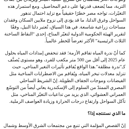
التربة، مما يُضعف قدرتها على دعم المحاصيل. ومع استمرار هذه
التغيّرات، تواجه مصر خطرًا حقيقياً مع تزايد احتمال تدهور
السواحل وغرق الدلتا، ما قد يؤدي إلى نزوح ملايين السكان وفقدان
مساحات زراعية شاسعة. في هذا السياق، تُعتبر دلتا النيل، وفقًا
لتقرير الهيئة الحكومية الدولية لتغيّر المناخ، إحدى “النقاط الساخنة
الثلاث الرئيسية” الأكثر تعرضاً للخطر عالمياً.
كما أنّ ندرة المياه تفاقم الأزمة؛ فقد تنخفض إمدادات المياه بحلول
عام 2025 إلى أقل من 500 متر مكعب للفرد، وهو مستوى يُصنَّف
كـ”ندرة مطلقة”.هذا الواقع يُفاقم تأثيرات التغير المناخي، حيث
تتزايد معدلات تبخر المياه، ويُفاقم من الاضطرابات المناخية مثل
الفيضانات وموجات الجفاف الطويلة. إنّ الشريط الساحلي
المصري الممتدّ من السلوم إلى الإسكندرية يعاني أيضاً من التوسّع
العمراني العشوائي، الذي يزيد من تداعيات التغيّر المناخي، مثل
تآكل السواحل وارتفاع درجات الحرارة وزيادة العواصف الرملية.
ما الذي نستنتجه إذا؟
إنّ القصص المؤلمة التي تنبع من مجتمعات الشرق الأوسط وشمال