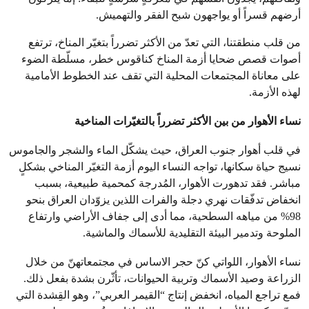
أرضهم قسراً أو يواجهون شبح الفقر والتهميش.
من قلب منطقتنا، التي تعدّ من الأكثر تضرراً بتغيّر المناخ، ترتفع
أصوات قصص ضحايا أزمة المناخ كناقوس خطر، مسلّطة الضوء
على معاناة المجتمعات المحلية التي تقف عند الخطوط الأمامية
لهذه الأزمة.
نساء الأهوار من بين الأكثر تضرراً بالتغيّرات المناخية
في قلب أهوار جنوب العراق، حيث يشكّل الماء والشجر والجاموس
نسيج حياة سكانها، تواجه النساء اليوم أزمة التغيّر المناخي بشكلٍ
مباشر. فقد تدهورت الأهوار، المُدرجة كمحمية طبيعية، بسبب
انخفاض تدفّقات نهري دجلة والفرات اللذين يزوّدان العراق بنحو
98% من مياهه السطحية، مما أدى إلى جفاف الأراضي وارتفاع
الملوحة وتدمير البيئة التقليدية للأسماك والماشية.
نساء الأهوار، اللواتي كنّ حجر الاساس في مجتمعاتهنّ من خلال
الزراعة وصيد الأسماك وتربية الحيوانات، تأثّرن بشدة بفعل ذلك.
فمع تراجع المياه، انخفض إنتاج “القيمر العربي”، وهو القِشدة التي