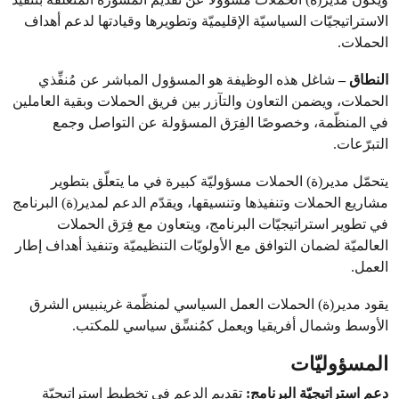
الاستراتيجيّات السياسيّة الإقليميّة وتطويرها وقيادتها لدعم أهداف
الحملات.
النطاق –
شاغل هذه الوظيفة هو المسؤول المباشر عن مُنفِّذي
الحملات، ويضمن التعاون والتآزر بين فريق الحملات وبقية العاملين
في المنظّمة، وخصوصًا الفِرَق المسؤولة عن التواصل وجمع
التبرّعات.
يتحمّل مدير(ة) الحملات مسؤوليّة كبيرة في ما يتعلّق بتطوير
مشاريع الحملات وتنفيذها وتنسيقها، ويقدّم الدعم لمدير(ة) البرنامج
في تطوير استراتيجيّات البرنامج، ويتعاون مع فِرَق الحملات
العالميّة لضمان التوافق مع الأولويّات التنظيميّة وتنفيذ أهداف إطار
العمل.
يقود مدير(ة) الحملات العمل السياسي لمنظّمة غرينبيس الشرق
الأوسط وشمال أفريقيا ويعمل كمُنسِّق سياسي للمكتب.
المسؤوليّات
دعم استراتيجيّة البرنامج:
تقديم الدعم في تخطيط استراتيجيّة