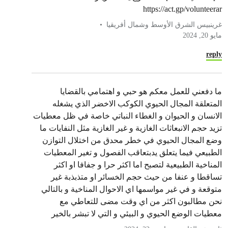
https://act.gp/volunteerar
غرينبيس الشرق الأوسط وشمال أفريقيا
مايو 20, 2024
reply
ما دفعني للعمل معكم هو حبي و اهتمامي بالقضايا
المتعلقة المجال الحيوي الكوكب الاخضر الذي يشغله
الانسان و الحيوان و الغطاء النباتي خاصة في ظل معطيات
تزيد حجم الانبعاثات الغازية و غير الغازية مثل النفايات ما
وضع المجال الحيوي في خطر محدق من اختلال التوازن
الطبيعي فيما يتعلق يدبتعاقب الفصول و تغير المعطيات
المناخية الطبيعية لتصبح اما اكثر حرا و جفافا او اكثر
تساقطا و عنفا من حيث حجم الخسائر او متذبذبة غير
متوقعة و في غير مواسمها اي الاحوال المناخية و بالتالي
نحن مطالبون اكثر من اي وقت مضى للتعاطي مع
معطيات الوضع الحيوي و البيئي و التي لا تبشر بالخير