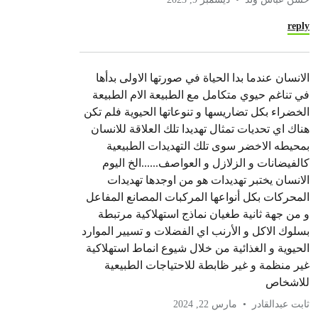
reply
الانسان عندما بدا الحياة في صورتها الاولى بدأها
في تناغم حيوي متكامل مع الطبيعة الام الطبيعة
الخضراء بكل تضاريسها و تنوعاتها الحيوية فلم تكن
هناك اي تحديات تمثال تهديدا تلك العلاقة للانسان
بمحيطه الاخضر سوى تلك التهديدات الطبيعية
كالفيضانات و الزلازل و العواصف......الخ اليوم
الانسان يختبر تهديدات هو من اوجدها تهديدات
المحركات بكل أنواعها المركبات المصانع المفاعل
و من جهة ثانية طغيان نماذج استهلاكية مرتبطة
بسلوك الاكل و الأرنب اي الفضلات و تسيير الموارد
الحيوية و الغذائية من خلال شيوع انماط استهلاكية
غير منظمة و غير ظابطة للاحتياجات الطبيعية
للاشخاص
ثابت عبدالقادر
مارس 22, 2024