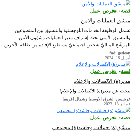
قصة
فرص_عمل
منسّق العمليات والأمن
تشمل الوظيفة الخدمات اللوجستية والتنسيق بين المتطوعين
والتنسيق الأمني تحت إشراف مدير العمليات وشؤون الأمن.
المرشّح المثاليّ شخص اجتماعيّ يستطيع الإفادة من طاقة الآخرين
الإبداعية ويمتلك نظرةً ثاقبة في رصد الموهبة والقيادة، مُلهِم
fadi gedeon
أبريل 18, 2024
للإمكانات ويحفّز الآخرين على العمل معاً. كما أنه يبرهن عن عقلية
إيجابية وعمل جماعيّ وروح تعاون ويتقبّل التنوّع.
قصة
فرص_عمل
مدير(ة) الاتّصالات والإعلام
نبحث عن مدير(ة) الاتّصالات والإعلام!
غرينبيس الشرق الأوسط وشمال افريقيا
فبراير 13, 2023
قصة
فرص_عمل
منسّق(ة) حملات وحاشد(ة) مجتمعي