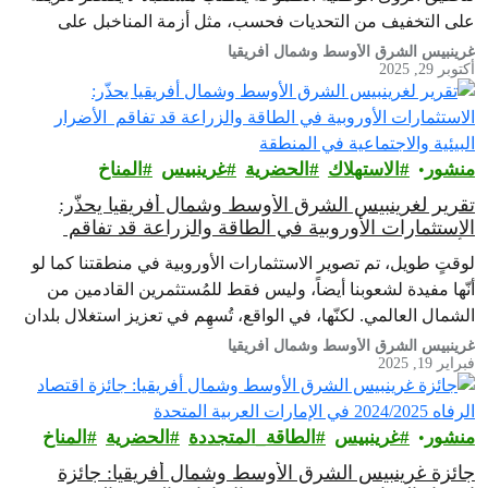
على التخفيف من التحديات فحسب، مثل أزمة المناخبل على
التجديد والتعافي. إن ازدهار المرحلة المقبلة يعتمد على القدرة على
غرينبيس الشرق الأوسط وشمال أفريقيا
أكتوبر 29, 2025
التعلم من نموذج الابتكار الأول: الطبيعة ذاتها. يحدد هذا التقرير
مساراً لدولة الإمارات، لتتجاوز مجرد تقليل بصمتها…
منشور
الاستهلاك
الحضرية
غرينبيس‎
المناخ
تقرير لغرينبيس الشرق الأوسط وشمال أفريقيا يحذّر:
الاستثمارات الأوروبية في الطاقة والزراعة قد تفاقم
الأضرار البيئية والاجتماعية في المنطقة
لوقتٍ طويل، تم تصوير الاستثمارات الأوروبية في منطقتنا كما لو
أنّها مفيدة لشعوبنا أيضاً، وليس فقط للمُستثمرين القادمين من
الشمال العالمي. لكنّها، في الواقع، تُسهِم في تعزيز استغلال بلدان
الجنوب. هذا ما يكشفه تقرير مشترك، أعدّته منظمة غرينبيس
غرينبيس الشرق الأوسط وشمال أفريقيا
فبراير 19, 2025
الشرق الأوسط وشمال إفريقيا.
منشور
غرينبيس‎
الطاقة_المتجددة
الحضرية
المناخ
جائزة غرينبيس الشرق الأوسط وشمال أفريقيا: جائزة