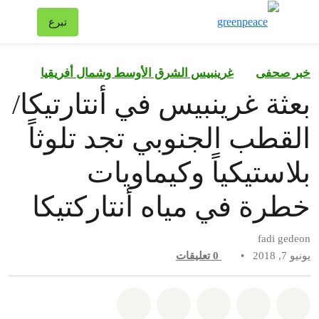
تبد
تبرع
قائمة
خبر صحفى
غرينبيس الشرق الأوسط وشمال أفريقيا
بعثة غرينبيس في أنتارتيكا/
القطب الجنوبي تجد تلوثاً
بلاستيكياً وكيماويات
خطرة في مياه أنتاركتيكا
fadi gedeon
يونيو 7, 2018
•
0
تعليقات
شارك على whatsapp
شارك على facebook
شارك على twitter
شارك عبر email
share on bluesky