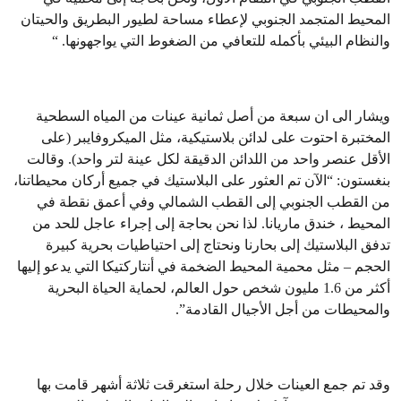
المحيط المتجمد الجنوبي لإعطاء مساحة لطيور البطريق والحيتان
والنظام البيئي بأكمله للتعافي من الضغوط التي يواجهونها. “
ويشار الى ان سبعة من أصل ثمانية عينات من المياه السطحية
المختبرة احتوت على لدائن بلاستيكية، مثل الميكروفايبر (على
الأقل عنصر واحد من اللدائن الدقيقة لكل عينة لتر واحد). وقالت
بنغستون: “الآن تم العثور على البلاستيك في جميع أركان محيطاتنا،
من القطب الجنوبي إلى القطب الشمالي وفي أعمق نقطة في
المحيط ، خندق ماريانا. لذا نحن بحاجة إلى إجراء عاجل للحد من
تدفق البلاستيك إلى بحارنا ونحتاج إلى احتياطيات بحرية كبيرة
الحجم – مثل محمية المحيط الضخمة في أنتاركتيكا التي يدعو إليها
أكثر من 1.6 مليون شخص حول العالم، لحماية الحياة البحرية
والمحيطات من أجل الأجيال القادمة”.
وقد تم جمع العينات خلال رحلة استغرقت ثلاثة أشهر قامت بها