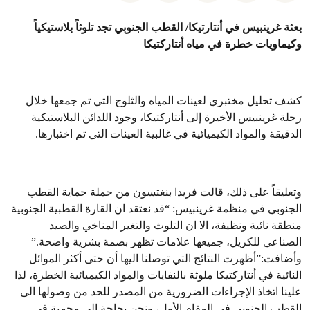
بعثة غرينبيس في أنتارتيكا/ القطب الجنوبي تجد تلوثاً بلاستيكياً
وكيماويات خطرة في مياه أنتاركتيكا
كشف تحليل مختبري لعينات المياه والثلوج التي تم جمعها خلال
رحلة غرينبيس الأخيرة إلى أنتاركتيكا، وجود اللدائن البلاستيكية
الدقيقة والمواد الكيميائية في غالبية العينات التي تم اختبارها.
وتعليقاً على ذلك، قالت فريدا بنغتسون من حملة حماية القطب
الجنوبي في منظمة غرينبيس: “قد نعتقد ان القارة القطبية الجنوبية
منطقة نائية ونظيفة، الا ان التلوث والتغير المناخي والصيد
الصناعي للكريل، جميعها علامات تظهر بصمة بشرية واضحة.”
وأضافت:”أظهرت النتائج التي توصلنا اليها أن حتى أكثر الموائل
النائية في أنتاركتيكا ملوثة بالنفايات والمواد الكيميائية الخطرة، لذا
علينا اتخاذ الإجراءات الضرورية من المصدر للحد من وصولها الى
القطب الجنوبي في المقام الأول، ونحن بحاجة إلى محمية في