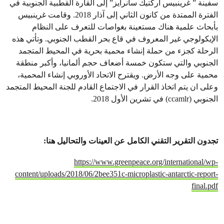
سفينة ” غرينبيس آركتيك سانرايز” إلى القارة القطبية الجنوبية في
الفترة الممتدة من كانون الثاني إلى آذار 2018. وقامت غرينبيس
بأبحاث علمية هناك مستعينة بغواصات للتعرف على النظام
الإيكولوجي غير المعروف في قاع بحر القطب الجنوبي. وتأتي هذه
الرحلة كجزء من حملة إنشاء محمية بحرية في المحيط المتجمد
الجنوبي والتي ستكون خمسة أضعاف حجم ألمانيا، وأكبر منطقة
محمية على وجه الأرض. ويقترح الاتحاد الأوروبي إنشاء المحمية،
وعلى ان يتم اتخاذ القرار في الاجتماع القادم للجنة المحيط المتجمد
الجنوبي (ccamlr) في تشرين الأول 2018.
تجدون التقرير التقني الكامل عن العينات والتحاليل هنا:
https://www.greenpeace.org/international/wp-
content/uploads/2018/06/2bee351c-microplastic-antarctic-report-
final.pdf