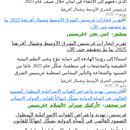
الذي دفعهم إلى الالتقاء في لبنان خلال صيف عام 2023.
غرينبيس الشرق الأوسط وشمال أفريقيا
يونيو 4, 2026
منشور
من_نحن
غرينبيس‎
تقرير إنجازات غرينبيس الشرق الأوسط وشمال أفريقيا
2025: ما تمّ تحقيقه حتى الآن
استنادًا إلى رؤيتنا الهادفة إلى حماية تنوّع وغنى النظم البيئية
الطبيعية والمجتمعات في منطقتنا، شكّل عام 2025 عامًا من
الصمود والشجاعة والتأثير المتنامي لمنظمة غرينبيس الشرق
الأوسط وشمال أفريقيا
غرينبيس الشرق الأوسط وشمال أفريقيا
مايو 26, 2026
خبر صحفى
أركتيك_صنرايز
السلام
غرينبيس‎
غرينبيس: تهديد واعتراض القوات الإسرائيلية لأسطول
الصمود العالمي في المياه الدولية يشكّل انتهاكاً للقانون
الدولي الإنساني