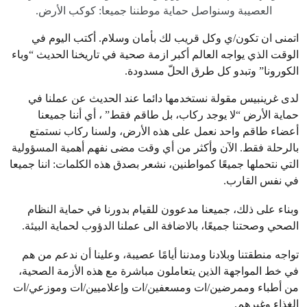
العصيبة وسنواصل حماية موطننا جميعا: كوكب الأرض.
اتمنى ان تكون/ي وكل قريب لك بأمان وسلام. أكتب اليوم في
الوقت الذي يواجه العالم أكبر ازمة صحية في تاريخنا الحديث “وباء
الكورونا” وتبدو كل طرق الحلّ مسدودة.
لدى غرينبيس مقولة نستخدمها دائما عند الحديث عن عملنا في
حماية الأرض “لا يوجد ركاب، بل طاقم فقط” ، أي أننا جميعنا
أعضاء طاقم واحد نعمل على هذه الأرض، ولسنا ركاب نستمتع
بالرحلة فقط. الآن وأكثر من أي وقت مضى نفهم أهمية المسؤولية
التي نتحملها جميعًا كمواطنين، نشعر بصدق هذه الكلمات: اننا جميعا
في نفس القارب.
وبناء على ذلك، جميعنا مدعوون للقيام بدورنا في حماية النظام
الصحي وصحتنا جميعًا، بالاضافة الى عملنا الدؤوب لحماية البيئة.
تواجه منطقتنا وبلادنا ومدننا أيامًا عصيبة، وعلينا أن ندعم من هم
في خط المواجهة الذين يتعاملون مباشرة مع هذه الأزمة الصحية،
من أطباء وممرضين/ات ومسعفين/ات وإعلاميين/ات وموزعي/ات
الغذاء وغيرهم.