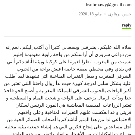
hsnbrhawy@gmail.com
حسن برهاوي
مايو 18, 2020
reply
سلام الله عليكم . يشرفني ويسعدني كثيرا أن أكتب إليكم . نعم إنه
من دواعي سروري أن أراسلكم من واحة زاوية مغيميمة إقليم
تسينت من المغرب . نظرا لغيرتنا على كوكبنا وبيئتنا أناشدكم أنني
في بلدي وفي محيطي بصفة خاصة اعيش بواحة من الجنوب
الشرقي للمغرب و بفعل التغيرات المناخية التي تشهدها لقد أطلت
علينا بشكل سلبي لدرجة كبيرة حيت بدأ زوال واحتنا اللتي تعتبر من
أكبر الواحات بالجنوب الشرقي للمملكة المغربية و أصبح الجو قاحلا
جدا وبدأت الرمال تزحف على الواحة و شحت المياه و السطحية و
تعتبر الزراعات المسقية المعاشية هي المورد الرئيس لسكان
قريتي و قد انعكست عليهم التغيرات المناخية وعلى واقعهم
الاجتماعي لدا من هدا المنبر أناشدكم يا أصحاب الضمائر الحية من
أجل مساعدتي على إنجاح فكرتي التي هيا إنشاء جمعية بيئية محلية
وزراعات الهكتاراات من الأشجار و إنقاد ماتبقى من هده الواحة