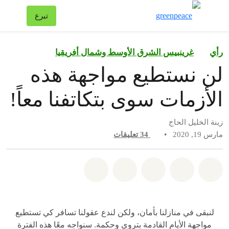
تبد
تبرع
قائمة
رأي‎
غرينبيس الشرق الأوسط وشمال أفريقيا
لن نستطيع مواجهة هذه
الأزمات سوى بتكاتفنا معاً!
زينة الخليل الحاج
مارس 19, 2020
•
34
تعليقات
شارك على whatsapp
شارك على facebook
شارك على twitter
شارك عبر email
share on bluesky
لنبقى في منازلنا بأمان، ولكن لندع عقولنا تسافر كي تستطيع
مواجهة الأيام القادمة بتروي وحكمة. سنواجه معًا هذه الفترة