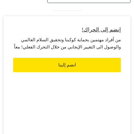
إنضم إلى الحراك!
من أفراد مهتمين بحماية كوكبنا وتحقيق السلام العالمي
والوصول الى التغيير الإيجابي من خلال التحرك الفعلي! معاً
لن يستطيع احد ايقافنا. غرينبيس هي منظمة مستقلة تعمل
على إحداث التغيير في السلوك والتصرفات، بهدف حماية
انضم إلينا
البيئة والترويج للسلام العالمي.