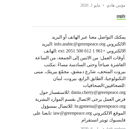
مؤمن هادي
مايو 1, 2020
reply
يمكنك التواصل معنا عبر الهاتف أو البريد
الالكتروني
info.arabic@greenpeace.org
:البريد
الالكتروني +961 1 612 500 ext: 2051 :الهاتف
.أوقات العمل: من الاثنين إلى الجمعة، من الساعة
العاشرة صباحاً وحتى السادسة مساءً :مكتب
بيروت المتحف، شارع دمشق، مجمّع بيريتك، مبنى
التكنولوجيا، الطابق الرابع، بيروت، لبنان
:للصحافيين/الصحافيات
dania.cherry@greenpeace.org
:للاستفسار حول
فرص العمل يرجى الاتصال بقسم الموارد البشرية
hr.gpmena@greenpeace.org
:للاتصال بمسؤول
الموقع الالكتروني
iaw@greenpeace.org
:تابعنا على
فايسبوك تويتر انستقرام
fadi gedeon
مايو 6, 2020