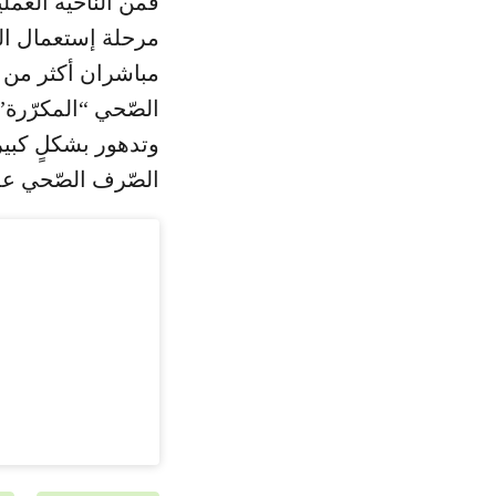
فمن النّاحية العملي
مرحلة إستعمال ال
مباشران أكثر من أ
الصّحي “المكرّرة”
وتدهور بشكلٍ كبير.
الصّرف الصّحي عل