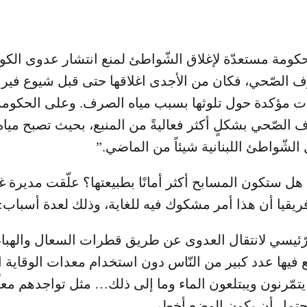
حكومة مستعدّة لإغلاق الشّواطئ لمنع انتشار عدوى الكور
ف الصّحي، فكان من الأجدى اغلاقها حتى قبل شيوع فيرو
ات مؤكدة حول تلوثها بسبب مياه الصرف. وعلى الحكومة
 الصّحي بشكلٍ أكثر فعاليةً من المنبع، بحيث تصبح ميا
الشّواطئ اللبنانية شيئاً من الماضي.”
 هل ستكون المسابح أكثر أمانًا بطبيعتها؟ علّقت مديرة
يقيا أن هذا أمر مشكوك فيه للغاية، وذلك لعدة أسباب:
لرّئيسي لانتقال العدوى عن طريق قطرات السعال والهبا
ّع فيها عدد كبير من النّاس دون استخدام معدات الوقاية 
يتمّرنون ويبتلعون الماء وما إلى ذلك… مثل تواجدهم معاً
محتمل أن يكون الوضع أخطر.