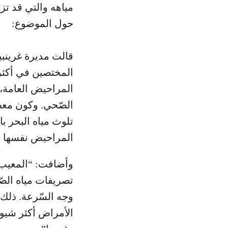
مياهه والتي قد تز
حول الموضوع:
قالت مديرة غرينبي
المختصين في أكثر
المراحيض العامة،
الصّحي. وكون معظ
تلوث مياه البحر ب
المراحيض نفسها أ
وأضافت: “المعيب 
تصريفات مياه الص
وجه السّرعة. ذلك 
الأمراض أكثر شيوع