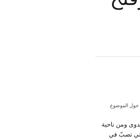
ئة حول الموضوع
عدوى ومن ناحية
تي تصبّ في