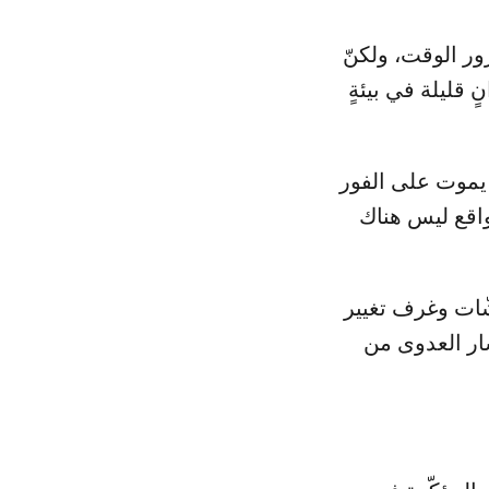
ور الوقت، ولكنّ
 قليلة في بيئةٍ
 يموت على الفور
واقع ليس هناك
شّات وغرف تغيير
شار العدوى من