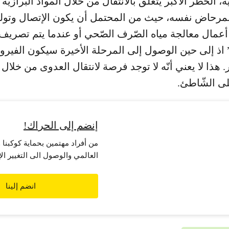
ة، الخطر الأكبر يتعلّق بالانتقال من خلال المواد البرازية
مرحاض نفسه، حيث من المحتمل أن يكون الإتصال وتوليد
عمال معالجة مياه الصّرف الصّحي أو عندما يتم تصريف 
 اذ إلى حين الوصول إلى المرحلة الأخيرة سيكون الفير
 هذا لا يعني أنّه لا توجد فرصة لانتقال العدوى من خلال 
ى الشّاطئ.
إنضم إلى الحراك!
من أفراد مهتمين بحماية كوكبنا 
العالمي والوصول الى التغيير ال
التحرك الفعلي! معاً لن يستطيع ا
غرينبيس هي منظمة مستقلة تع
انضم إلينا
التغيير في السلوك والتصرفات،
البيئة والترويج للسلام العالمي.