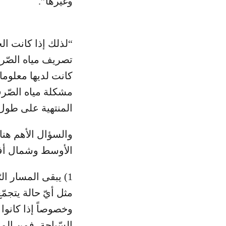
وغيرها”.
“لذلك إذا كانت ال
تصريف مياه الصّر
كانت لديها معلوم
مشكلة مياه الصّرف
المنتهية على طول 
والسؤال الأهم هنا
الأوسط وشمال أفر
1) يبقى المسار ا
مثل أيّ حالة يتجم
وخصوصاً إذا كانوا 
السّباحة، فمن ال