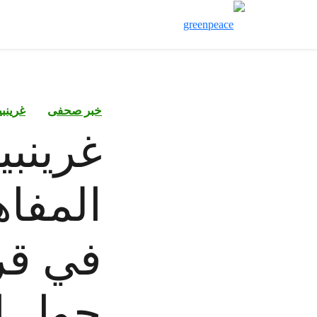
خبر صحفى
غرينب
غرينب
المفاه
في قرا
حول إ