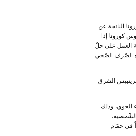
ونا الناتجة عن
س كورونا إذا
 العمل على حلّ
ه الصّرف الصّحي
 غرينبيس الشرق
ء الجوي، وذلك
الشّخصية،
 في حمّام