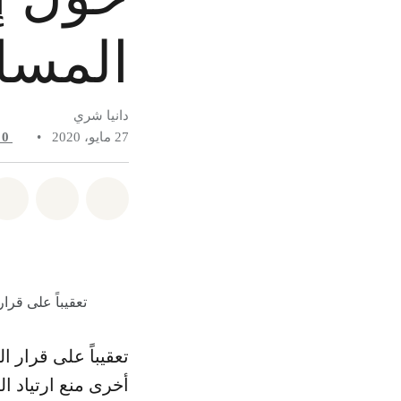
المسا
دانيا شري
27 مايو، 2020
•
0
شارك على whatsapp
شارك على k
تعقيباً على قرا
تعقيباً على قرار ا
أخرى منع ارتياد 