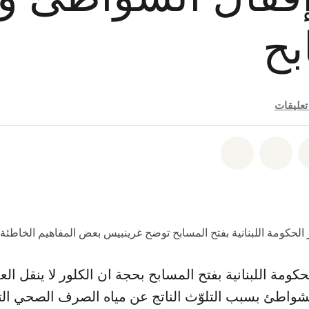
بح
تعليقات
faceboo
شارك على twitter
شارك عبر email
share on bluesky
ر الحكومة اللبنانية بفتح المسابح توضح غرينبيس بعض المفاهيم الخاط
لحكومة اللبنانية بفتح المسابح بحجة ان الكلور لا ينقل ال
الشواطئ بسبب التلوّث الناتج عن مياه الصرف الصحي ال