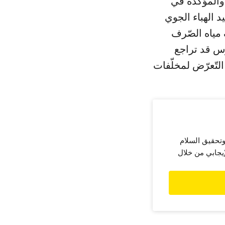
 والمؤكّدة في
 الهباء الجوي
مياه الصّرف
وس قد تراجع
التّعرّض لمخلّفات
وتحقيق السلام
إيجابي من خلال
حد ايقافنا.
مل على إحداث
 بهدف حماية