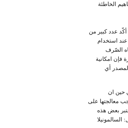
هيم الخاطئة
كّد عدد كبير من
عند استخدام
ه الصّرف
 فإن امكانية
المصدر أي
 حين ان
جب معالجتها على
عتبر بعض هذه
 السالمونيلا