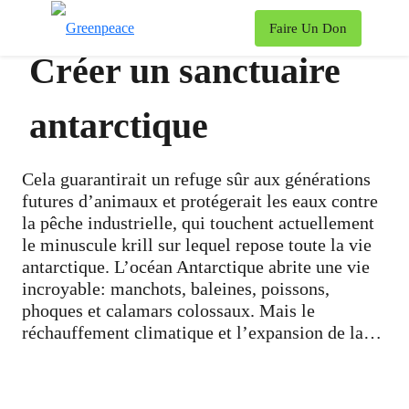
To
Faire Un Don
Menu
Créer un sanctuaire
antarctique
Cela guarantirait un refuge sûr aux générations
futures d’animaux et protégerait les eaux contre
la pêche industrielle, qui touchent actuellement
le minuscule krill sur lequel repose toute la vie
antarctique.
L’océan Antarctique abrite une vie
incroyable: manchots, baleines, poissons,
phoques et calamars colossaux. Mais le
réchauffement climatique et l’expansion de la
pêche industrielle menacent cet océan vital et
ses créatures emblématiques.