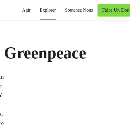
Faire Un Don
Agir
Explorer
Soutenez Nous
 Greenpeace
in
r
sé
e,
re