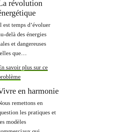
La révolution
énergétique
Il est temps d’évoluer
au-delà des énergies
sales et dangereuses
telles que…
En savoir plus sur ce
problème
Vivre en harmonie
Nous remettons en
question les pratiques et
les modèles
commerciaux qui