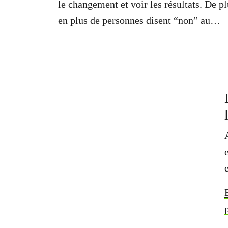
le changement et voir les résultats. De p
en plus de personnes disent “non” au
saccage des océans, des forêts et du clim
et agissent ensemble pour protéger notre
air, terre et eau de la pollution.