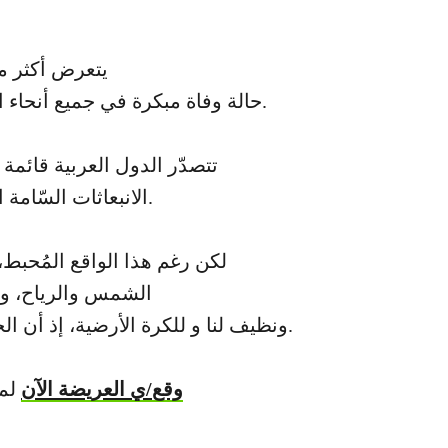
حالة وفاة مبكرة في جميع أنحاء العالم سنويًا. دول الشرق الأوسط وشمال أفريقيا ليست بمعزل عن هذه الحقائق والأرقام المؤلمة.
تتصدّر الدول العربية قائمة ا
الانبعاثات السّامة التي تصدر من حرق الوقود الأحفوري ومشتقّاته بكثافة لأغراض الصناعة وتوليد الطاقة والمواصلات.
لكن رغم هذا الواقع المُحبط،
الشمس والرياح، وه
ونظيف لنا و للكرة الأرضية، إذ أن الحلول التي تُعالِج تلوّث الهواء هي نفسها الحلول التي من شأنها أن تحدّ من حالات الطوارئ المناخية.
وقع/ي العريضة الآن
لمط