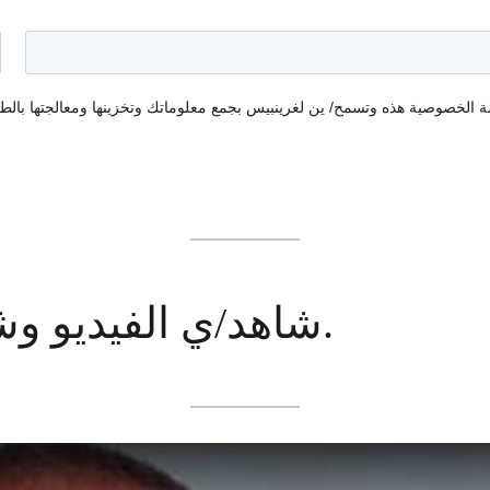
شاهد/ي الفيديو وشاركه/يه مع أصدقائك.