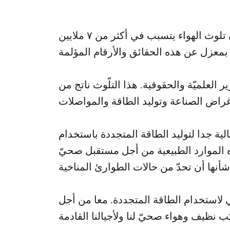
يتعرض أكثر من ٩٠٪ من سكان العالم للهواءالخارجي السامّ. ويقدّر أن تلوث الهواء يتسبب في أكثر من ٧ ملايين
ير العلميّة والحقوقية. هذا التلّوث ناتج من
لية جدا لتوليد الطاقة المتجددة باستخدام
ه الموارد الطبيعية من أجل مستقبل صحيّ
ي لاستخدام الطاقة المتجددة. معا من أجل