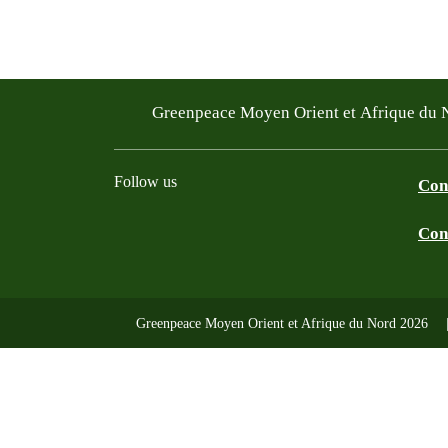
Greenpeace Moyen Orient et Afrique du
Follow us
Conf
Con
Facebook
Twitter
Instagram
Youtube
TikTok
Linkedin
WhatsApp
BlueS
Greenpeace Moyen Orient et Afrique du Nord 2026