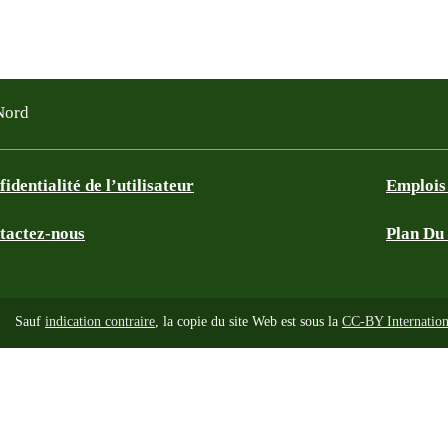
 Nord
identialité de l’utilisateur
Emplois 
tactez-nous
Plan Du 
ky
Sauf
indication contraire
, la copie du site Web est sous la
CC-BY Internation