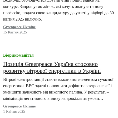
Водночас оголошується другий етап подачі заявок на
конкурс. Запрошуємо жінок, які хочуть опанувати нову
професію, подати свою кандидатуру до участі у відборі до 30
квітня 2025 включно.
Greenpeace Ukraine
15 Квітня 2025
Біорізноманіття
Позиція Greenpeace Україна стосовно
розвитку вітрової енергетики в Україні
Вітрові електростанції стають важливим елементом сучасної
енергетики. ВЕС здатні поповнити дефіцит електроенергії і
зменшити залежність від викопного палива. У результаті –
мінімізація негативного впливу на довкілля за умови
дотримання всіх…
Greenpeace Ukraine
1 Квітня 2025