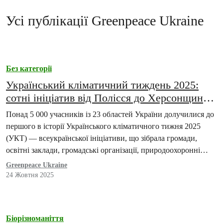
Усі публікації Greenpeace Ukraine
Без категорії
Український кліматичний тиждень 2025:
сотні ініціатив від Полісся до Херсонщини
об’єднали країну навколо дій заради клімату
Понад 5 000 учасників із 23 областей України долучилися до
першого в історії Українського кліматичного тижня 2025
(УКТ) — всеукраїнської ініціативи, що зібрала громади,
освітні заклади, громадські організації, природоохоронні
установи…
Greenpeace Ukraine
24 Жовтня 2025
Біорізноманіття