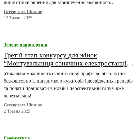
лише стійке рішення для забезпечення аварійного
постачання, а…
Greenpeace Ukraine
12 Травня 2025
Зелене відновлення
Третій етап конкурсу для жінок
“Монтувальниця сонячних електростанцій”
– подача заявок триває до 15 травня!
Унікальна можливість освоїти нову професію абсолютно
безкоштовно із підтримкою кураторів і досвідчених тренерів
та почати працювати в новій і перспективній галузі вже
через місяць!
Greenpeace Ukraine
2 Травня 2025
Енергетика