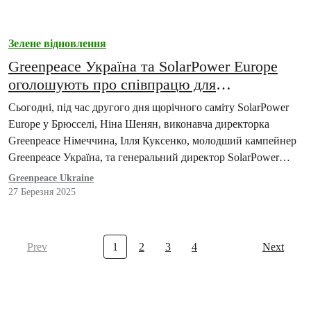
Зелене відновлення
Greenpeace Україна та SolarPower Europe
оголошують про співпрацю для
прискорення розвитку сонячної енергетики
Сьогодні, під час другого дня щорічного саміту SolarPower
в Україні
Europe у Брюсселі, Ніна Шенян, виконавча директорка
Greenpeace Німеччина, Ілля Куксенко, молодший кампейнер
Greenpeace Україна, та генеральний директор SolarPower
Europe Вальбурга Хеметсбергер…
Greenpeace Ukraine
27 Березня 2025
Prev
1
2
3
4
Next