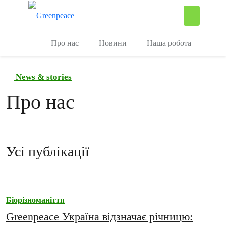
П
Керувати
Про нас
Новини
Наша робота
News & stories
Про нас
Усі публікації
Біорізноманіття
Greenpeace Україна відзначає річницю: