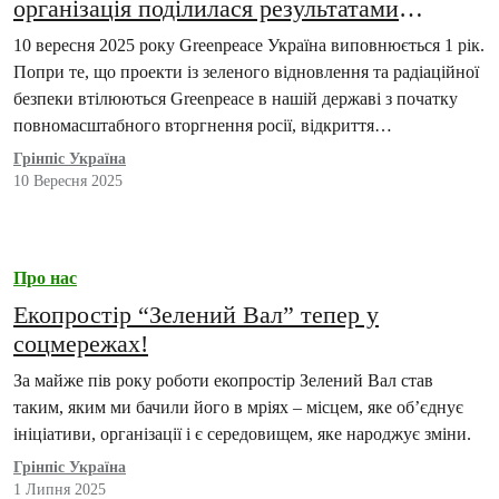
організація поділилася результатами
першого року роботи
10 вересня 2025 року Greenpeace Україна виповнюється 1 рік.
Попри те, що проекти із зеленого відновлення та радіаційної
безпеки втілюються Greenpeace в нашій державі з початку
повномасштабного вторгнення росії, відкриття…
Грінпіс Україна
10 Вересня 2025
Про нас
Екопростір “Зелений Вал” тепер у
соцмережах!
За майже пів року роботи екопростір Зелений Вал став
таким, яким ми бачили його в мріях – місцем, яке об’єднує
ініціативи, організації і є середовищем, яке народжує зміни.
Грінпіс Україна
1 Липня 2025