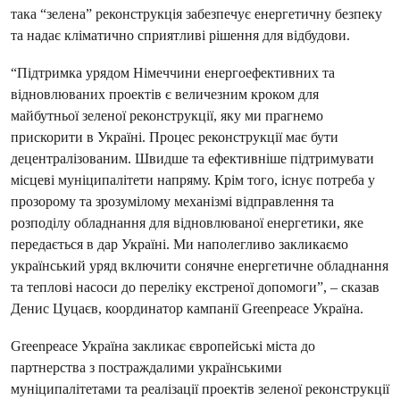
така “зелена” реконструкція забезпечує енергетичну безпеку
та надає кліматично сприятливі рішення для відбудови.
“Підтримка урядом Німеччини енергоефективних та
відновлюваних проектів є величезним кроком для
майбутньої зеленої реконструкції, яку ми прагнемо
прискорити в Україні. Процес реконструкції має бути
децентралізованим. Швидше та ефективніше підтримувати
місцеві муніципалітети напряму. Крім того, існує потреба у
прозорому та зрозумілому механізмі відправлення та
розподілу обладнання для відновлюваної енергетики, яке
передається в дар Україні. Ми наполегливо закликаємо
український уряд включити сонячне енергетичне обладнання
та теплові насоси до переліку екстреної допомоги”, – сказав
Денис Цуцаєв, координатор кампанії Greenpeace Україна.
Greenpeace Україна закликає європейські міста до
партнерства з постраждалими українськими
муніципалітетами та реалізації проектів зеленої реконструкції