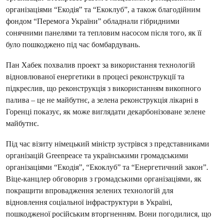
організаціями “Екодія” та “Екоклуб”, а також благодійним
фондом “Перемога України” обладнали гібридними
сонячними панелями та тепловим насосом після того, як її
було пошкоджено під час бомбардувань.
Пан Хабек похвалив проект за використання технологій
відновлюваної енергетики в процесі реконструкції та
підкреслив, що реконструкція з використанням викопного
палива – це не майбутнє, а зелена реконструкція лікарні в
Горенці показує, як може виглядати декарбонізоване зелене
майбутнє.
Під час візиту німецький міністр зустрівся з представниками
організацій Greenpeace та українськими громадськими
організаціями “Екодія”, “Екоклуб” та “Енергетичний закон”.
Віце-канцлер обговорив з громадськими організаціями, як
покращити впровадження зелених технологій для
відновлення соціальної інфраструктури в Україні,
пошкодженої російським вторгненням. Вони погодилися, що