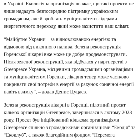
в Україні. Екологічна організація вважає, що такі проекти не
лише нададуть безпосередню підтримку українським
громадянам, але й зроблять муніципалітети лідерами
енергетичного переходу, який може захистити наш клімат.
“Майбутнє України – за відновлюваною енергією та
відмовою від викопного палива. Зелена реконструкція
Горенської лікарні вже може це добре продемонструвати.
Після зеленої реконструкції, яка відбулася у партнерстві з
Greenpeace Україна, місцевими громадськими організаціями
та муніципалітетом Горенки, лікарня тепер може частково
покривати свої потреби в енергії за рахунок сонячної енергії
навіть взимку”, – додав Денис Цуцаєв.
Зелена реконструкція лікарні в Горенці, пілотний проєкт
кількох організацій Greenpeace, завершилася в лютому 2023
року. Проєкт був ініційований кількома організаціями
Greenpeace спільно з громадськими організаціями “Екодія” та
“Екоклуб”, а також благодійним фондом “Перемога