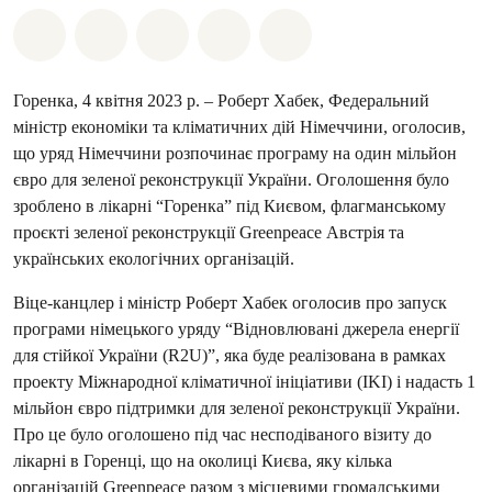
Поділіться на Whatsapp
Поділіться на Facebook
Поділіться на Twitter
Поділитися через Email
Share on Bluesky
Горенка, 4 квітня 2023 р. – Роберт Хабек, Федеральний
міністр економіки та кліматичних дій Німеччини, оголосив,
що уряд Німеччини розпочинає програму на один мільйон
євро для зеленої реконструкції України. Оголошення було
зроблено в лікарні “Горенка” під Києвом, флагманському
проєкті зеленої реконструкції Greenpeace Австрія та
українських екологічних організацій.
Віце-канцлер і міністр Роберт Хабек оголосив про запуск
програми німецького уряду “Відновлювані джерела енергії
для стійкої України (R2U)”, яка буде реалізована в рамках
проекту Міжнародної кліматичної ініціативи (IKI) і надасть 1
мільйон євро підтримки для зеленої реконструкції України.
Про це було оголошено під час несподіваного візиту до
лікарні в Горенці, що на околиці Києва, яку кілька
організацій Greenpeace разом з місцевими громадськими