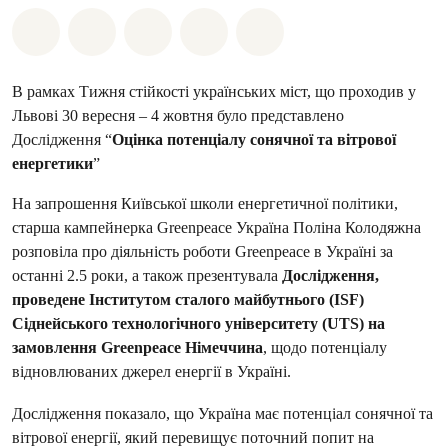
Поділіться на Whatsapp
Поділіться на Facebook
Поділіться на Twitter
Поділитися через Email
Share on Bluesky
В рамках Тижня стійкості українських міст, що проходив у
Львові 30 вересня – 4 жовтня було представлено
Дослідження “
Оцінка потенціалу сонячної та вітрової
енергетики
”
На запрошення Київської школи енергетичної політики,
старша кампейнерка Greenpeace Україна Поліна Колодяжна
розповіла про діяльність роботи Greenpeace в Україні за
останні 2.5 роки, а також презентувала
Дослідження,
проведене Інститутом сталого майбутнього (ISF)
Сіднейського технологічного університету (UTS) на
замовлення Greenpeace Німеччина
, щодо потенціалу
відновлюваних джерел енергії в Україні.
Дослідження показало, що Україна має потенціал сонячної та
вітрової енергії, який перевищує поточний попит на