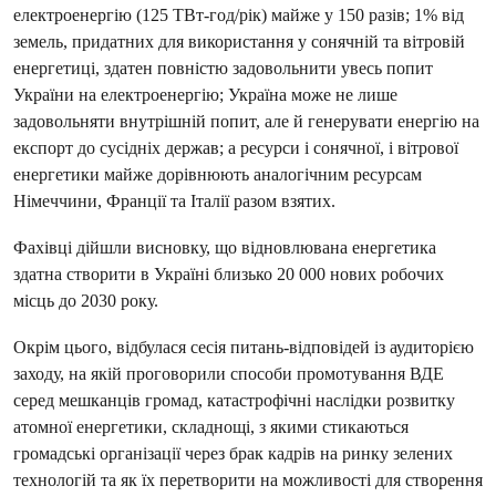
електроенергію (125 ТВт-год/рік) майже у 150 разів; 1% від
земель, придатних для використання у сонячній та вітровій
енергетиці, здатен повністю задовольнити увесь попит
України на електроенергію; Україна може не лише
задовольняти внутрішній попит, але й генерувати енергію на
експорт до сусідніх держав; а ресурси і сонячної, і вітрової
енергетики майже дорівнюють аналогічним ресурсам
Німеччини, Франції та Італії разом взятих.
Фахівці дійшли висновку, що відновлювана енергетика
здатна створити в Україні близько 20 000 нових робочих
місць до 2030 року.
Окрім цього, відбулася сесія питань-відповідей із аудиторією
заходу, на якій проговорили способи промотування ВДЕ
серед мешканців громад, катастрофічні наслідки розвитку
атомної енергетики, складнощі, з якими стикаються
громадські організації через брак кадрів на ринку зелених
технологій та як їх перетворити на можливості для створення