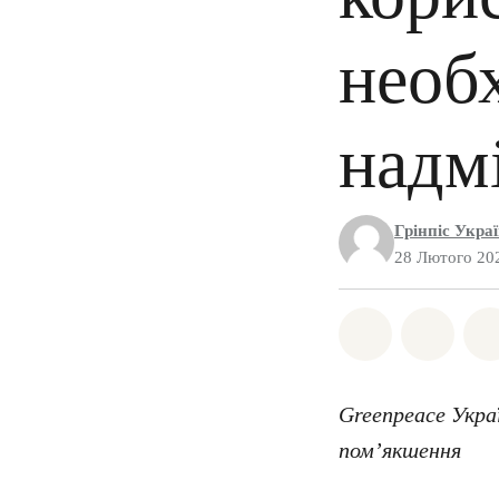
необх
надмі
Грінпіс Укра
28 Лютого 20
Поділіться 
Поділі
Greenpeace Укра
пом’якшення