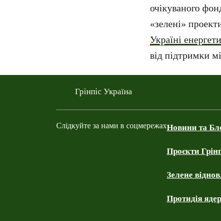
очікуваного фонд
«зелені» проекти
Україні енергет
від підтримки м
Грінпіс Україна
Слідкуйте за нами в соцмережах
Новини та Бл
Проєкти Грінп
Facebook
Telegram
YouTube
Instagram
Зелене відно
Протидія яде