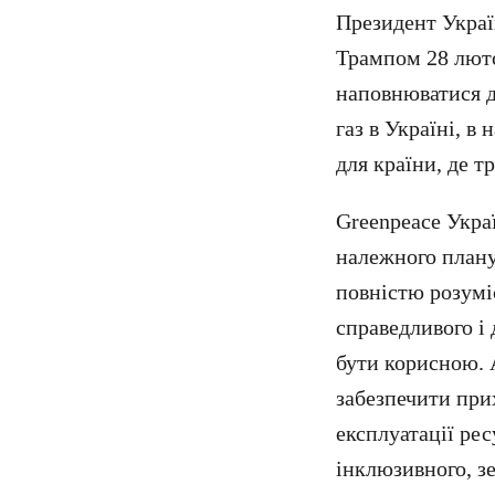
Президент Украї
Трампом 28 люто
наповнюватися до
газ в Україні, в
для країни, де т
Greenpeace Укра
належного плану
повністю розумі
справедливого і 
бути корисною. 
забезпечити при
експлуатації ре
інклюзивного, зе