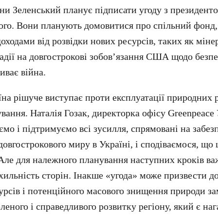
ни Зеленський планує підписати угоду з президен
го. Вони планують домовитися про спільний фонд,
ходами від розвідки нових ресурсів, таких як міне
 надії на довгострокові зобов’язання США щодо безп
риває війна.
їна рішуче виступає проти експлуатації природних р
вання. Наталія Гозак, директорка офісу Greenpeace
ємо і підтримуємо всі зусилля, спрямовані на забез
довгострокового миру в Україні, і сподіваємося, що
Але для належного планування наступних кроків в
хильність сторін. Інакше «угода» може призвести д
сурсів і потенційного масового знищення природи за
леного і справедливого розвитку регіону, який є на