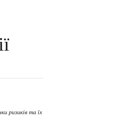
ії
ки ризиків та їх