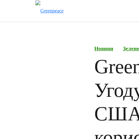
Новини
Зелене
Gree
Угод
США 
кори