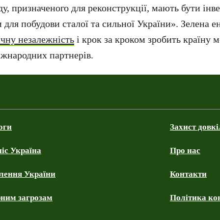
у, призначеного для реконструкції, мають бути інве
 для побудови сталої та сильної України». Зелена 
ичну незалежність
і крок за кроком зробить країну
іжнародних партнерів.
оги
Захист довк
іс Україна
Про нас
влення України
Контакти
рним загрозам
Політика ко