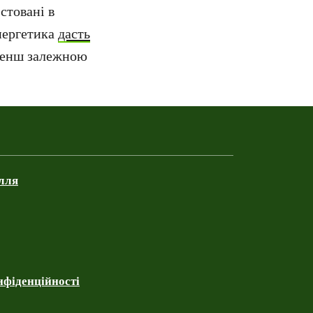
стовані в
енергетика
дасть
 менш залежною
ілля
нфіденційності