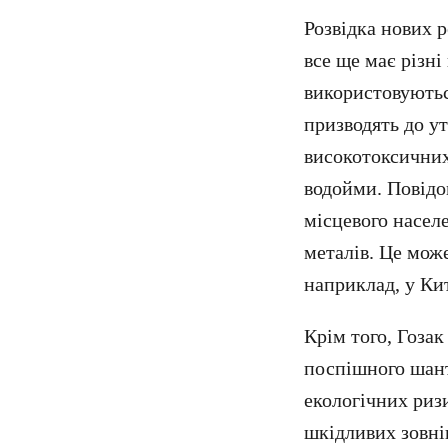
Розвідка нових р
все ще має різні
використовуютьс
призводять до ут
високотоксичних 
водойми. Повідо
місцевого насел
металів. Це може
наприклад, у Кит
Крім того, Гозак
поспішного шан
екологічних риз
шкідливих зовніш