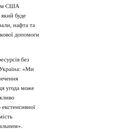
том США
 який буде
рали, нафта та
екової допомоги
есурсів без
 Україна: «Ми
печення
 ця угода може
ажливо
о екстенсивної
мість
гальним».