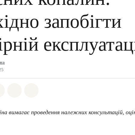
ідно запобігти
рній експлуатац
їна
25
на Whatsapp
ться на Facebook
Поділіться на Twitter
Поділитися через Email
Share on Bluesky
їна вимагає проведення належних консультацій, оцін