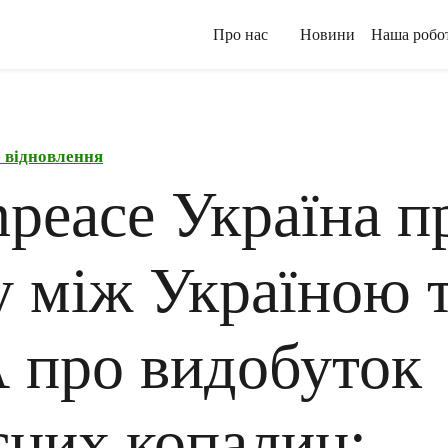
Про нас
Новини
Наша робо
 відновлення
npeace Україна п
у між Україною 
про видобуток
сних копалин: