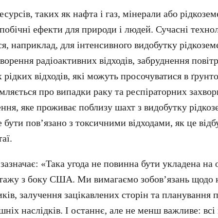
есурсів, таких як нафта і газ, мінерали або рідкозем
 побічні ефекти для природи і людей. Сучасні технол
я, наприклад, для інтенсивного видобутку рідкозем
ворення радіоактивних відходів, забруднення повітр
рідких відходів, які можуть просочуватися в ґрунто
мляється про випадки раку та респіраторних захво
ення, яке проживає поблизу шахт з видобутку рідко
 бути пов’язано з токсичними відходами, як це відб
аї.
 зазначає: «Така угода не повинна бути укладена на 
тажу з боку США. Ми вимагаємо зобов’язань щодо 
иків, залучення зацікавлених сторін та планування
ніх наслідків. І останнє, але не менш важливе: всі 