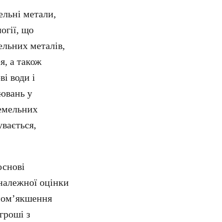
ельні метали,
огії, що
ельних металів,
я, а також
ві води і
рювань у
земельних
увається,
основі
належної оцінки
 пом’якшення
гроші з