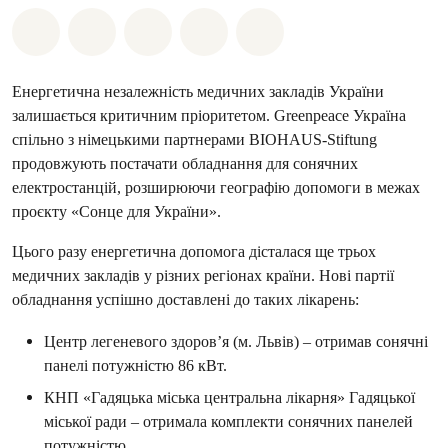
Поділіться на Whatsapp
Поділіться на Facebook
Поділіться на Twitter
Поділитися через Email
Share on Bluesky
Енергетична незалежність медичних закладів України
залишається критичним пріоритетом. Greenpeace Україна
спільно з німецькими партнерами BIOHAUS-Stiftung
продовжують постачати обладнання для сонячних
електростанцій, розширюючи географію допомоги в межах
проєкту «Сонце для України».
Цього разу енергетична допомога дісталася ще трьох
медичних закладів у різних регіонах країни. Нові партії
обладнання успішно доставлені до таких лікарень:
Центр легеневого здоров’я (м. Львів) – отримав сонячні
панелі потужністю 86 кВт.
КНП «Гадяцька міська центральна лікарня» Гадяцької
міської ради – отримала комплекти сонячних панелей
потужністю.