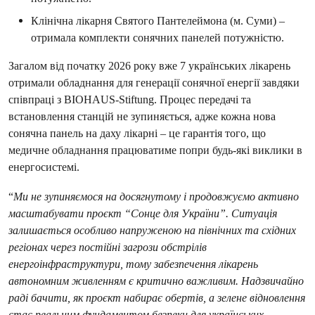
Клінічна лікарня Святого Пантелеймона (м. Суми) –
отримала комплекти сонячних панелей потужністю.
Загалом від початку 2026 року вже 7 українських лікарень
отримали обладнання для генерації сонячної енергії завдяки
співпраці з BIOHAUS-Stiftung. Процес передачі та
встановлення станцій не зупиняється, адже кожна нова
сонячна панель на даху лікарні – це гарантія того, що
медичне обладнання працюватиме попри будь-які виклики в
енергосистемі.
“
Ми не зупиняємося на досягнутому і продовжуємо активно
масштабувати проєкт “Сонце для України”. Ситуація
залишається особливо напруженою на північних та східних
регіонах через постійні загрози обстрілів
енергоінфраструктури, тому забезпечення лікарень
автономним живленням є критично важливим. Надзвичайно
раді бачити, як проєкт набирає обертів, а зелене відновлення
стає реальним фундаментом безпеки для українських