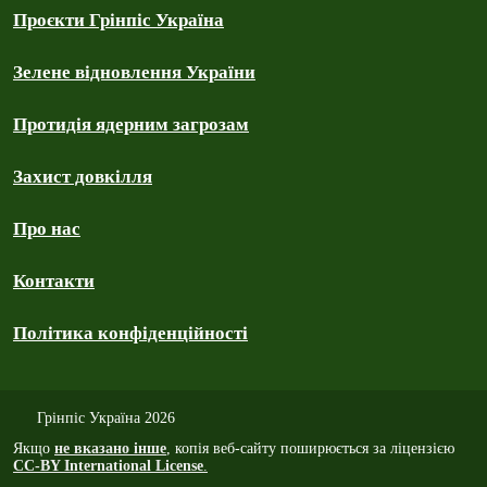
Проєкти Грінпіс Україна
Зелене відновлення України
Протидія ядерним загрозам
Захист довкілля
Про нас
Контакти
Політика конфіденційності
Грінпіс Україна 2026
Якщо
не вказано інше
, копія веб-сайту поширюється за ліцензією
CC-BY International License
.