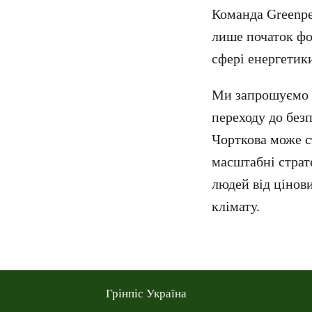
Команда Greenpe
лише початок фо
сфері енергетик
Ми запрошуємо і
переходу до без
Чорткова може с
масштабні страт
людей від цінов
клімату.
Грінпіс Україна