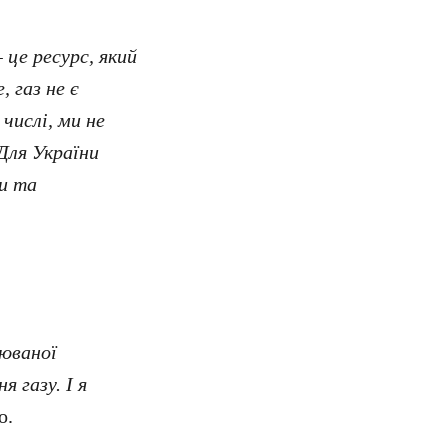
це ресурс, який
 газ не є
 числі, ми не
Для України
ки та
люваної
 газу. І я
о.