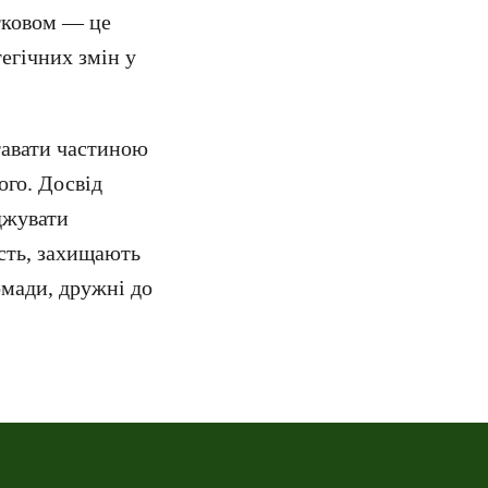
тковом — це
егічних змін у
тавати частиною
ого. Досвід
джувати
сть, захищають
омади, дружні до