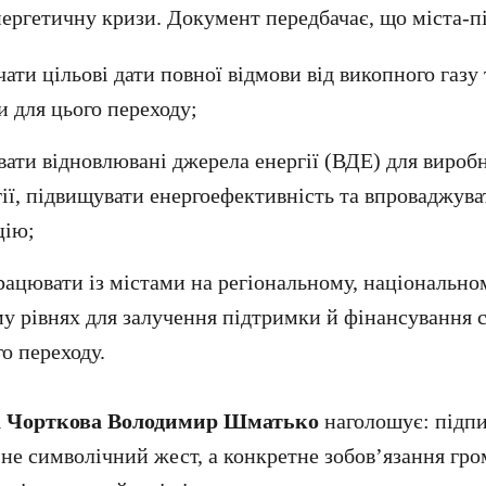
нергетичну кризи. Документ передбачає, що міста-п
чати цільові дати повної відмови від викопного газ
и для цього переходу;
вати відновлювані джерела енергії (ВДЕ) для вироб
ії, підвищувати енергоефективність та впроваджува
цію;
рацювати із містами на регіональному, національно
у рівнях для залучення підтримки й фінансування 
о переходу.
а Чорткова Володимир Шматько
наголошує: підп
не символічний жест, а конкретне зобов’язання гро