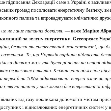
ше підписання Декларації саме в Україні є важливи
їнських громад посилювати енергетичну безпеку, з
викопного палива та впроваджувати кліматично друж
 це не лише питання довкілля,
— каже
Маріне Абр
кампаній за зелену енергетику Greenpeace Укра
іни, безпеки та енергетичної незалежності, що дл
 важливим. Те, що Чортків вирішив підписати декл
кільки дієвими можуть бути рішення на основі від
овах безпекових викликів. Кліматична адженда нікуд
и перехід на 100% відновлюваної енергії означає ще
 і тепло навіть у разі загроз для енергетичної ін
, вільних від газу покликана допомогти містам прис
доступних і відновлюваних енергетичних систем у в