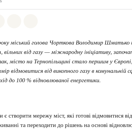
6
на Whatsapp
ться на Facebook
Поділіться на Twitter
Поділитися через Email
Share on Bluesky
року міський голова Чорткова Володимир Шматько 
, вільних від газу — міжнародну ініціативу, започ
так, місто на Тернопільщині стало першим у Європі,
мір відмовитися від викопного газу в комунальній с
хід до 100 % відновлюваної енергетики.
 є створити мережу міст, які готові відмовитися ві
живанні та переходити до рішень на основі відновл