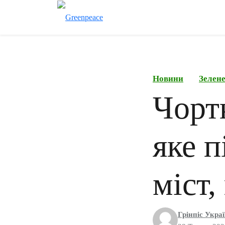
Новини
Зелене
Чорт
яке 
міст,
Грінпіс Укра