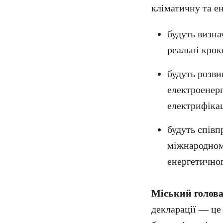
кліматичну та е
будуть визна
реальні крок
будуть розви
електроенерг
електрифіка
будуть співп
міжнародном
енергетичног
Міський голов
декларації — це 