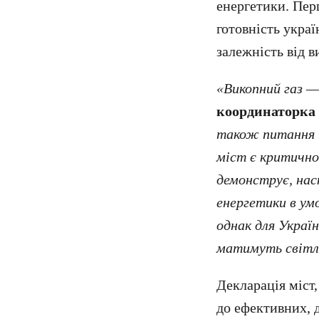
енергетики. Пер
готовність укра
залежність від 
«Викопний газ —
координаторка 
також питання ц
міст є критично
демонструє, нас
енергетики в ум
однак для Україн
матимуть світло
Декларація міст
до ефективних, 