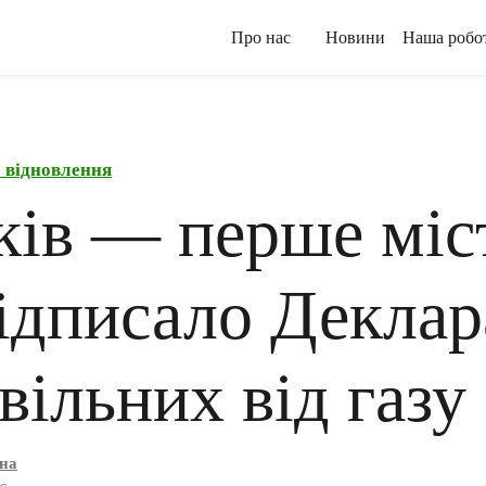
Про нас
Новини
Наша робо
 відновлення
ків — перше міс
підписало Декла
 вільних від газу
їна