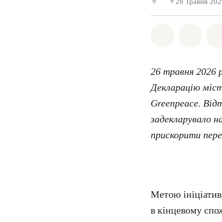
28 Травня 202
Поділіться 
Поділі
26 травня 2026 
Декларацію міст
Greenpeace. Від
задекларувало на
прискорити пере
Метою ініціативи
в кінцевому спо