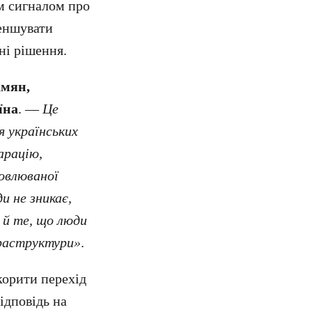
м сигналом про
меншувати
ні рішення.
амян,
їна
. —
Це
я українських
арацію,
новлюваної
и не зникає,
 й те, що люди
фраструктури»
.
корити перехід
ідповідь на