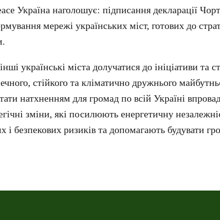
ace Україна наголошує: підписання декларації Чор
рмування мережі українських міст, готових до страт
и.
нші українські міста долучатися до ініціативи та с
печного, стійкого та кліматично дружнього майбутнь
тати натхненням для громад по всій Україні впрова
егічні зміни, які посилюють енергетичну незалежні
их і безпекових ризиків та допомагають будувати гр