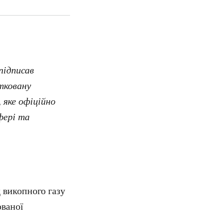
підписав
атковану
 яке офіційно
фері та
д викопного газу
юваної