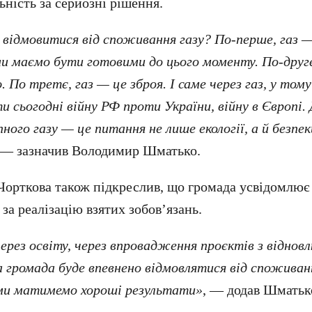
ьність за серйозні рішення.
відмовитися від споживання газу? По-перше, газ — 
ми маємо бути готовими до цього моменту. По-друге,
 По третє, газ — це зброя. І саме через газ, у тому
 сьогодні війну РФ проти України, війну в Європі. 
пного газу — це питання не лише екології, а й безпе
 — зазначив Володимир Шматько.
Чорткова також підкреслив, що громада усвідомлює
 за реалізацію взятих зобов’язань.
ерез освіту, через впровадження проєктів з віднов
 громада буде впевнено відмовлятися від споживання
 ми матимемо хороші результати»
, — додав Шматьк