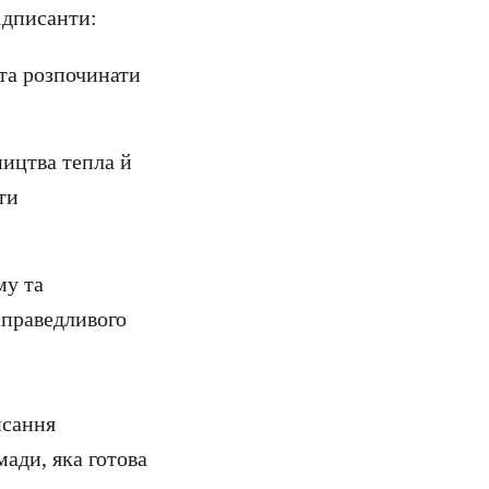
ідписанти:
у та розпочинати
ництва тепла й
ти
му та
справедливого
исання
мади, яка готова