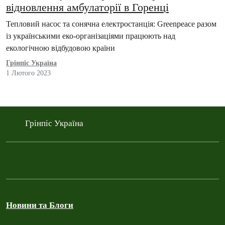
відновлення амбулаторії в Горенці
Тепловий насос та сонячна електростанція: Greenpeace разом
із українськими еко-організаціями працюють над
екологічною відбудовою країни
Грінпіс Україна
1 Лютого 2023
Грінпіс Україна
Новини та Блоги