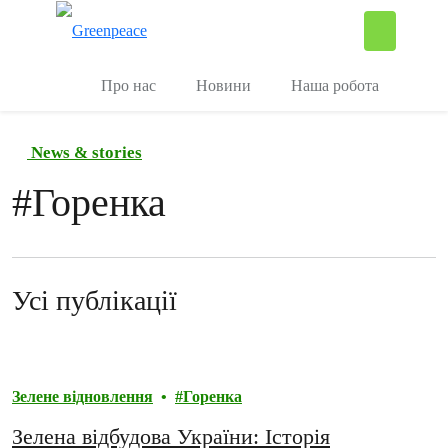
П
Керувати
Про нас
Новини
Наша робота
News & stories
#
Горенка
Усі публікації
Зелене відновлення
Горенка
Зеленa відбудова України: Історія